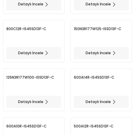
Detaylı İncele
Detaylı İncele
BMT 65
800C12R-IS45SD13F-C
150N3R177W125-ISSD13F-C
Adaptörler
Aksesuarlar
Detaylı İncele
Detaylı İncele
125N3R177W100-ISSD13F-C
600A14R-IS45SD13F-C
Detaylı İncele
Detaylı İncele
600A10R-IS45SD13F-C
500A12R-IS45SD13F-C