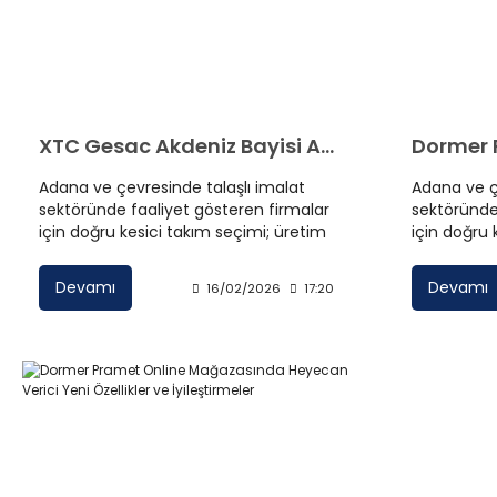
XTC Gesac Akdeniz Bayisi Adana
Adana ve çevresinde talaşlı imalat
Adana ve ç
sektöründe faaliyet gösteren firmalar
sektöründe
için doğru kesici takım seçimi; üretim
için doğru 
hızı, yüzey kalitesi ve maliyet kontrolü
kalitesini v
açısından kritik öneme sahiptir. XTC
Dormer Pra
Devamı
Devamı
16/02/2026
17:20
Gesac Akdeniz Bayisi Adana
arayışında 
arayışında olan sanayiciler için
güvenilir t
güvenilir tedarik ve teknik destek
büyük önem
sağlayan firmaların başında Güney
gösteren G
Kesici Takım gelmektedir. Yüksek
markası Do
performanslı karbür kesici takım
profesyone
çözümleri sunan XTC Gesac, dünya
sanayiciler
çapında birçok ülkede tercih edilen
güçlü bir markadır.