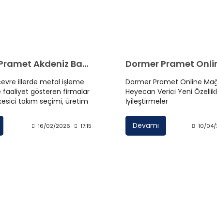
Dormer Pramet Akdeniz Bayisi Adana
evre illerde metal işleme
Dormer Pramet Online Ma
 faaliyet gösteren firmalar
Heyecan Verici Yeni Özellik
kesici takım seçimi, üretim
İyileştirmeler
e kârlılığı doğrudan etkiler.
met Akdeniz Bayisi Adana
Devamı
16/02/2026
17:15
10/04
olan işletmeler için
edarikçi ve teknik destek
 taşır. Adana’da faaliyet
üney Kesici Takım, dünya
rmer Pramet ürünlerini
l hizmet anlayışıyla
e ulaştırmaktadır.