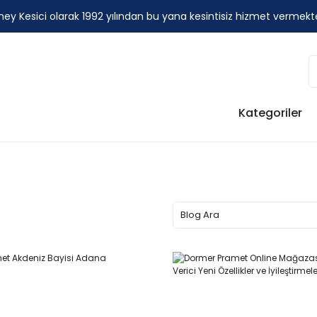
ey Kesici olarak 1992 yılından bu yana kesintisiz hizmet vermekt
Kategoriler