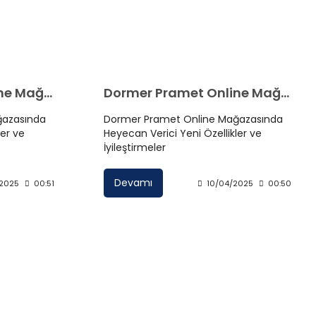
Dormer Pramet Online Mağazasında Heyecan Verici Yeni Özellikler ve İyileştirmeler
Dormer Pramet Online Mağazasında Heyecan Verici Yeni Özellikler ve İyileştirmeler
ğazasında
Dormer Pramet Online Mağazasında
ler ve
Heyecan Verici Yeni Özellikler ve
İyileştirmeler
Devamı
/2025
00:51
10/04/2025
00:50