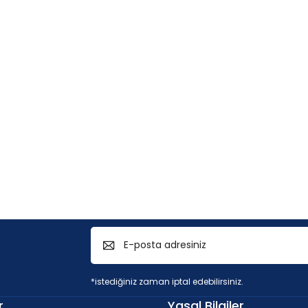
*istediğiniz zaman iptal edebilirsiniz.
r
Yasal Bilgiler