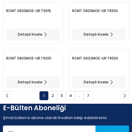
RCMT 0803MOE-UR:T9315
RCMT 0803MOE-UR:T8330
Detaylı İncele
Detaylı İncele
RCMT 0803MOE-UR:T6310
RCMT 0602MOE-UR:T8330
Detaylı İncele
Detaylı İncele
1
2
3
4
..
7
E-Bülten Aboneliği
Şimdi bülten’e abone olarak fırsatları takip edebilirsiniz.