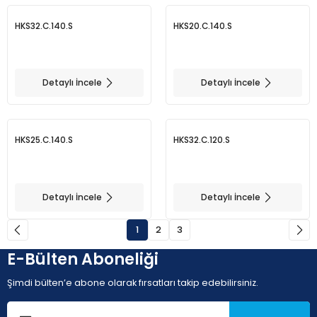
HKS32.C.140.S
HKS20.C.140.S
Detaylı İncele
Detaylı İncele
HKS25.C.140.S
HKS32.C.120.S
Detaylı İncele
Detaylı İncele
1
2
3
E-Bülten Aboneliği
Şimdi bülten’e abone olarak fırsatları takip edebilirsiniz.