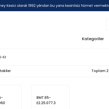
ey Kesici olarak 1992 yılından bu yana kesintisiz hizmet vermekt
Kategoriler
5-E2
takiler
Toplam 2
5-
BMT.65-
060
E2.25.077.3