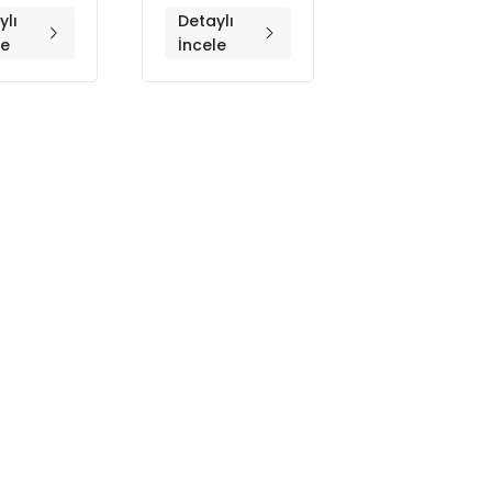
ylı
Detaylı
le
İncele