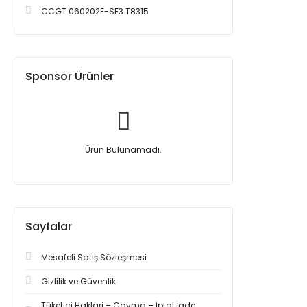
CCGT 060202E-SF3:T8315
Sponsor Ürünler
Ürün Bulunamadı.
Sayfalar
Mesafeli Satış Sözleşmesi
Gizlilik ve Güvenlik
Tüketici Haklari – Cayma – İptal İade