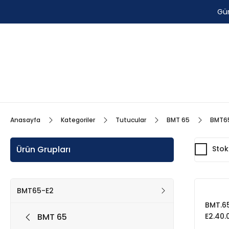
Gün
Anasayfa
Kategoriler
Tutucular
BMT 65
BMT6
Ürün Grupları
Stok
BMT65-E2
BMT.6
BMT 65
E2.40.