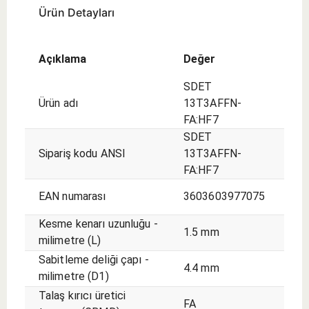
Ürün Detayları
Açıklama
Değer
SDET
Ürün adı
13T3AFFN-
FA:HF7
SDET
Sipariş kodu ANSI
13T3AFFN-
FA:HF7
EAN numarası
3603603977075
Kesme kenarı uzunluğu -
1.5 mm
milimetre (L)
Sabitleme deliği çapı -
4.4 mm
milimetre (D1)
Talaş kırıcı üretici
FA