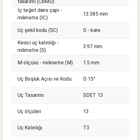
tasarımı (CBMD)
İç teğet daire çapı -
13.385 mm
milimetre (IC)
Uç şekil kodu (SC)
S - kare
Kesici uç kalınlığı -
3.97 mm
milimetre (S)
M-ölçüsü - milimetre (M)
1.5 mm
Uç Boşluk Açısı ve Kodu
D 15°
Uç Tasarımı
SDET 13
Uç ölçüleri
13
Uç Kalınlığı
T3