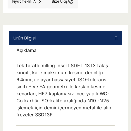
Fiyat Teklifi Al
Bize Ulaş
BMT 65
Adaptörler
Ürün Bilgisi
Aksesuarlar
Açıklama
Tek taraflı milling insert SDET 13T3 talaş
kırıcılı, kare maksimum kesme derinliği
6.4mm, ile ayar hassasiyeti ISO-tolerans
sınıfı E ve FA geometri ile keskin kesme
kenarları, HF7 kaplamasız ince yapılı WC-
Co karbür ISO-kalite aralığında N10 -N25
işlemek için demir içermeyen metal ile alın
frezeler SSD13F