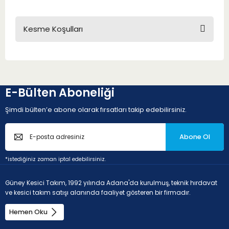
Kesme Koşulları
KESME KOŞULLARI
E-Bülten Aboneliği
Şimdi bülten’e abone olarak fırsatları takip edebilirsiniz.
Abone Ol
*istediğiniz zaman iptal edebilirsiniz.
N - Demir dışı metaller (ihmal edilebilir oranda demir içeren
Güney Kesici Takım, 1992 yılında Adana'da kurulmuş, teknik hırdavat
ve kesici takım satışı alanında faaliyet gösteren bir firmadır.
alaşımlı metaller)
Hemen Oku