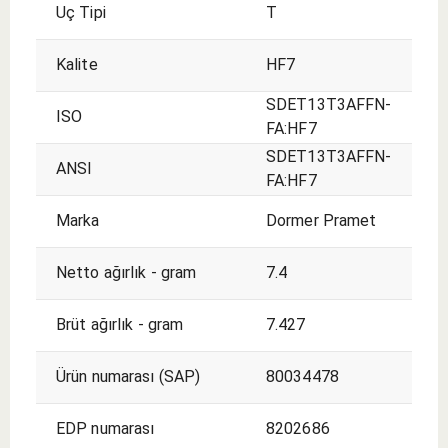
Uç Tipi
T
Kalite
HF7
SDET13T3AFFN-
ISO
FA:HF7
SDET13T3AFFN-
ANSI
FA:HF7
Marka
Dormer Pramet
Netto ağırlık - gram
7.4
Brüt ağırlık - gram
7.427
Ürün numarası (SAP)
80034478
EDP numarası
8202686