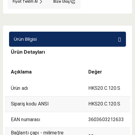
Fiyat Teklifi Al
Bize Ulaş
BMT 65
Adaptörler
Ürün Bilgisi
Aksesuarlar
Ürün Detayları
Açıklama
Değer
Ürün adı
HKS20.C.120.S
Sipariş kodu ANSI
HKS20.C.120.S
EAN numarası
3603603212633
Bağlantı çapı - milimetre