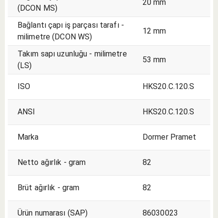
20 mm
(DCON MS)
Bağlantı çapı iş parçası tarafı -
12 mm
milimetre (DCON WS)
Takım sapı uzunluğu - milimetre
53 mm
(LS)
ISO
HKS20.C.120.S
ANSI
HKS20.C.120.S
Marka
Dormer Pramet
Netto ağırlık - gram
82
Brüt ağırlık - gram
82
Ürün numarası (SAP)
86030023