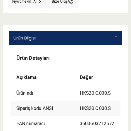
Fiyat Teklifi Al
Bize Ulaş
BMT 65
Adaptörler
Ürün Bilgisi
Aksesuarlar
Ürün Detayları
Açıklama
Değer
Ürün adı
HKS20.C.030.S
Sipariş kodu ANSI
HKS20.C.030.S
EAN numarası
3603603212572