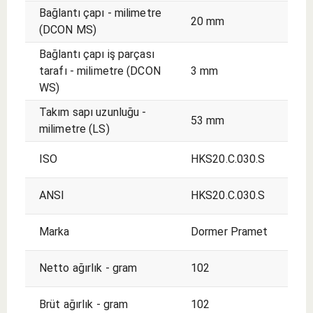
Bağlantı çapı - milimetre
20 mm
(DCON MS)
Bağlantı çapı iş parçası
tarafı - milimetre (DCON
3 mm
WS)
Takım sapı uzunluğu -
53 mm
milimetre (LS)
ISO
HKS20.C.030.S
ANSI
HKS20.C.030.S
Marka
Dormer Pramet
Netto ağırlık - gram
102
Brüt ağırlık - gram
102