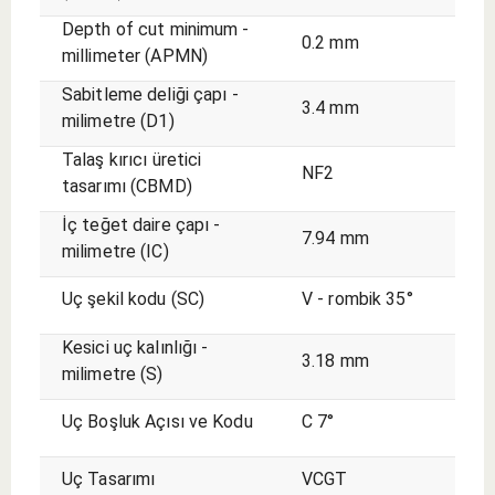
Depth of cut minimum -
0.2 mm
millimeter (APMN)
Sabitleme deliği çapı -
3.4 mm
milimetre (D1)
Talaş kırıcı üretici
NF2
tasarımı (CBMD)
İç teğet daire çapı -
7.94 mm
milimetre (IC)
Uç şekil kodu (SC)
V - rombik 35°
Kesici uç kalınlığı -
3.18 mm
milimetre (S)
Uç Boşluk Açısı ve Kodu
C 7°
Uç Tasarımı
VCGT