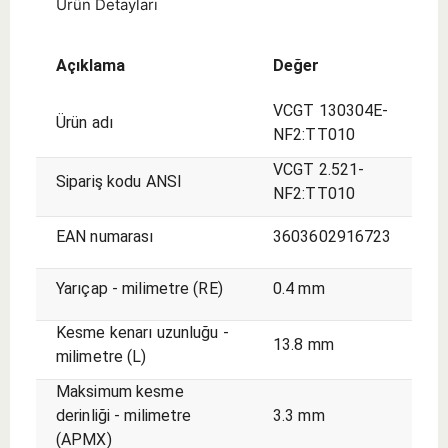
Ürün Detayları
Açıklama
Değer
VCGT 130304E-
Ürün adı
NF2:TT010
VCGT 2.521-
Sipariş kodu ANSI
NF2:TT010
EAN numarası
3603602916723
Yarıçap - milimetre (RE)
0.4 mm
Kesme kenarı uzunluğu -
13.8 mm
milimetre (L)
Maksimum kesme
derinliği - milimetre
3.3 mm
(APMX)