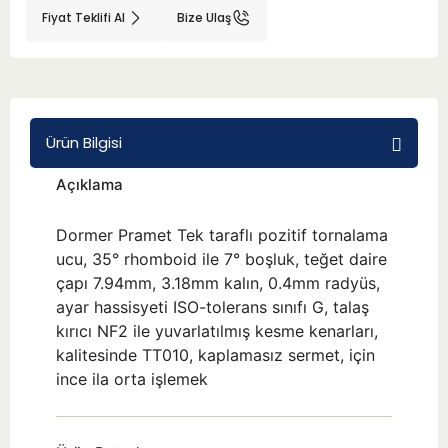
Fiyat Teklifi Al
Bize Ulaş
BMT 65
Adaptörler
Ürün Bilgisi
Aksesuarlar
Açıklama
Dormer Pramet Tek taraflı pozitif tornalama
ucu, 35° rhomboid ile 7° boşluk, teğet daire
çapı 7.94mm, 3.18mm kalın, 0.4mm radyüs,
ayar hassisyeti ISO-tolerans sınıfı G, talaş
kırıcı NF2 ile yuvarlatılmış kesme kenarları,
kalitesinde TT010, kaplamasız sermet, için
ince ila orta işlemek