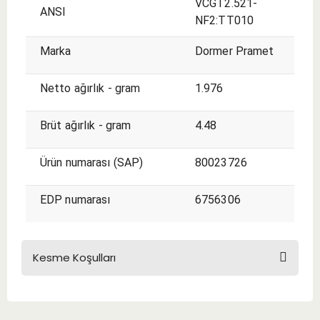
VCGT2.521-
ANSI
NF2:TT010
Marka
Dormer Pramet
Netto ağırlık - gram
1.976
Brüt ağırlık - gram
4.48
Ürün numarası (SAP)
80023726
EDP numarası
6756306
Kesme Koşulları
KESME KOŞULLARI