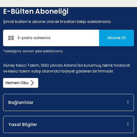
E-Bülten Aboneliği
Şimdi bülten’e abone olarak fırsatları takip edebilirsiniz.
Abone Ol
P - Çelik ve dökme çelikler (Alaşım oranı < 10% ve
sertlik < 45HRC)
*istediğiniz zaman iptal edebilirsiniz.
Güney Kesici Takım, 1992 yılında Adana'da kurulmuş, teknik hırdavat
Uygunluk
a
p
ve kesici takım satışı alanında faaliyet gösteren bir firmadır.
Olası seçim.
0.2 - 2.5 
Hemen Oku
Bağlantılar
M - Paslanmaz çelik (korozyona dayanıklı çelikler,
krom oranı > %11
Yasal Bilgiler