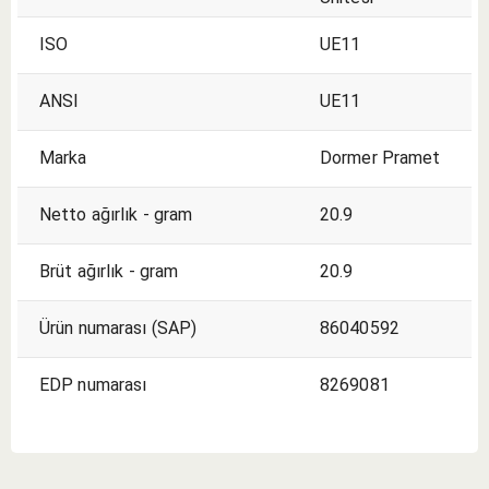
ISO
UE11
ANSI
UE11
Marka
Dormer Pramet
Netto ağırlık - gram
20.9
Brüt ağırlık - gram
20.9
Ürün numarası (SAP)
86040592
EDP numarası
8269081