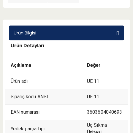
BMT 65
Adaptörler
Ürün Bilgisi
Ürün Detayları
Aksesuarlar
Açıklama
Değer
Ürün adı
UE 11
Sipariş kodu ANSI
UE 11
EAN numarası
3603604040693
Uç Sıkma
Yedek parça tipi
Ünitesi