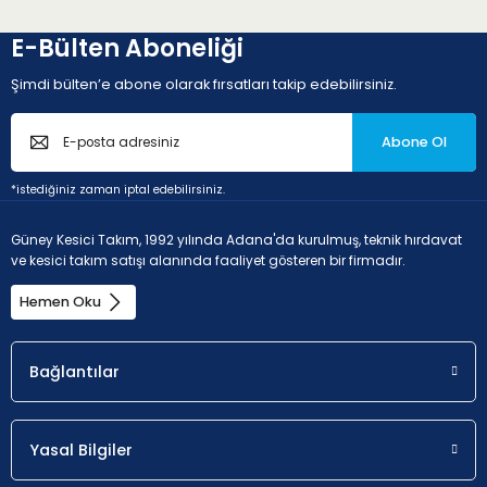
E-Bülten Aboneliği
Şimdi bülten’e abone olarak fırsatları takip edebilirsiniz.
Abone Ol
P - Çelik ve dökme çelikler (Alaşım oranı < 10% ve sertlik <
*istediğiniz zaman iptal edebilirsiniz.
45HRC)
Güney Kesici Takım, 1992 yılında Adana'da kurulmuş, teknik hırdavat
ve kesici takım satışı alanında faaliyet gösteren bir firmadır.
Uygunluk
a
p
Hemen Oku
İlk seçim.
0.3 - 2.5 mm
Bağlantılar
K - Dökme demir (Dökme demir ve %2'den düşük karbon
Yasal Bilgiler
alaşımlı)