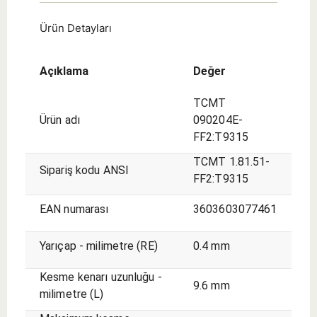
Ürün Detayları
Açıklama
Değer
TCMT
Ürün adı
090204E-
FF2:T9315
TCMT 1.81.51-
Sipariş kodu ANSI
FF2:T9315
EAN numarası
3603603077461
Yarıçap - milimetre (RE)
0.4 mm
Kesme kenarı uzunluğu -
9.6 mm
milimetre (L)