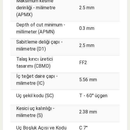
Maksimum kesme
derinliği - milimetre
2.5 mm
(APMX)
Depth of cut minimum -
0.3 mm
millimeter (APMN)
Sabitleme deliği çapı -
2.5 mm
milimetre (D1)
Talaş kırıcı üretici
FF2
tasarımı (CBMD)
İç teğet daire çapı -
5.56 mm
milimetre (IC)
Uç şekil kodu (SC)
T - 60° üçgen
Kesici uç kalınlığı -
2.38 mm
milimetre (S)
Uç Boşluk Açısı ve Kodu
C 7°