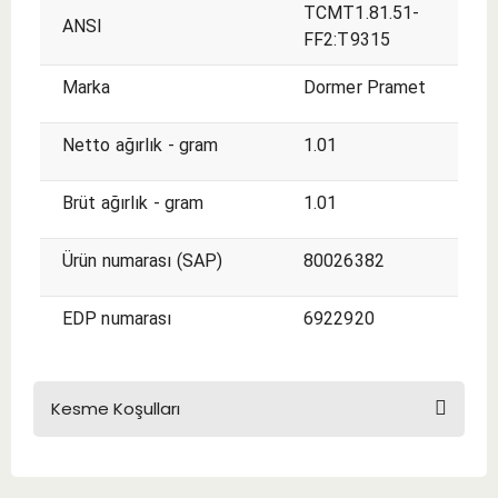
TCMT1.81.51-
ANSI
FF2:T9315
Marka
Dormer Pramet
Netto ağırlık - gram
1.01
Brüt ağırlık - gram
1.01
Ürün numarası (SAP)
80026382
EDP numarası
6922920
Kesme Koşulları
KESME KOŞULLARI