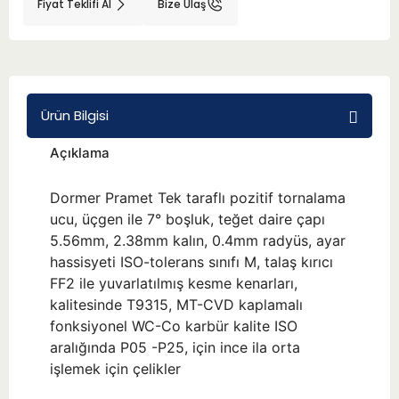
Fiyat Teklifi Al
Bize Ulaş
BMT 65
Adaptörler
Ürün Bilgisi
Aksesuarlar
Açıklama
Dormer Pramet Tek taraflı pozitif tornalama
ucu, üçgen ile 7° boşluk, teğet daire çapı
5.56mm, 2.38mm kalın, 0.4mm radyüs, ayar
hassisyeti ISO-tolerans sınıfı M, talaş kırıcı
FF2 ile yuvarlatılmış kesme kenarları,
kalitesinde T9315, MT-CVD kaplamalı
fonksiyonel WC-Co karbür kalite ISO
aralığında P05 -P25, için ince ila orta
işlemek için çelikler