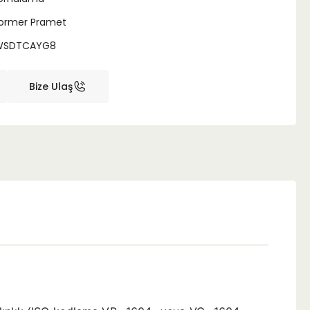
ormer Pramet
WSDTCAYG8
Bize Ulaş