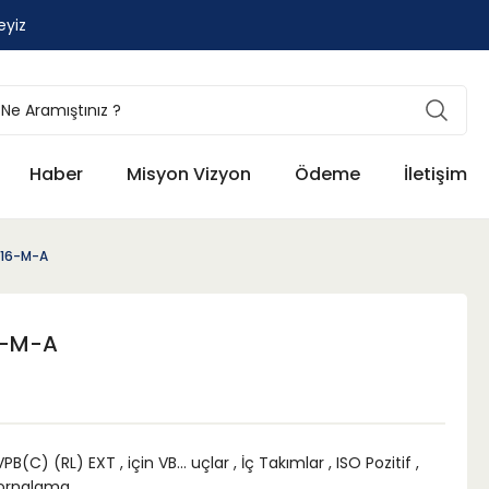
eyiz
Haber
Misyon Vizyon
Ödeme
İletişim
 16-M-A
6-M-A
VPB(C) (RL) EXT
,
için VB... uçlar
,
İç Takımlar
,
ISO Pozitif
,
ornalama