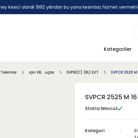
ey Kesici olarak 1992 yılından bu yana kesintisiz hizmet vermekt
Kategoriler
 Takımlar
için VB... uçlar
SVPB(C) (RL) EXT
SVPCR 2525 M
SVPCR 2525 M 1
Stokta Mevcut
Kategori
S
T