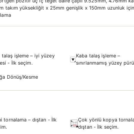
rtgen pozitif uç iç teğet daire çaplı 9.525mm, 4.76mm kalı
mm takım yüksekliğit x 25mm genişlik x 150mm uzunluk içi
alama
 talaş işleme – iyi yüzey
Kaba talaş işleme –
tesi - İlk seçim.
sınırlanmamış yüzey pürü
- Olası seçim.
ğa Dönüş/Kesme
i tornalama – dıştan - İlk
Çok yönlü kopya tornal
im.
dıştan - İlk seçim.