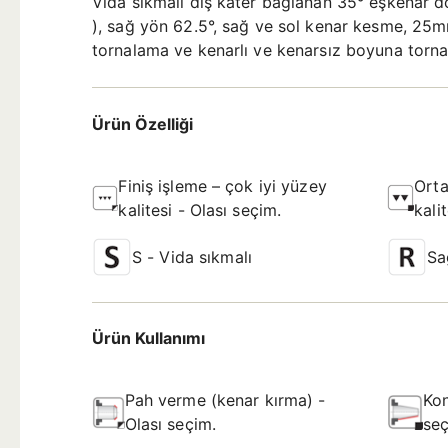
Vida sıkmalı dış kater bağlanan 35° eşkenar dö
), sağ yön 62.5°, sağ ve sol kenar kesme, 25
tornalama ve kenarlı ve kenarsız boyuna torn
Ürün Özelliği
Finiş işleme – çok iyi yüzey
Orta
kalitesi - Olası seçim.
kali
S - Vida sıkmalı
Sa
Ürün Kullanımı
Pah verme (kenar kırma) -
Kon
Olası seçim.
seç