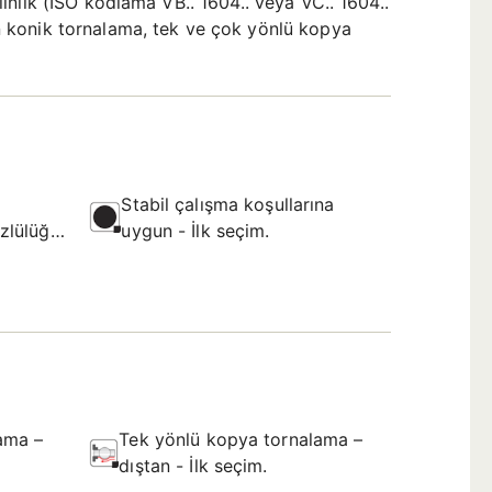
nlık (ISO kodlama VB.. 1604.. veya VC.. 1604..
n konik tornalama, tek ve çok yönlü kopya
Stabil çalışma koşullarına
zlülüğü
uygun - İlk seçim.
ama –
Tek yönlü kopya tornalama –
dıştan - İlk seçim.