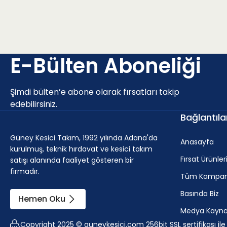
E-Bülten Aboneliği
Şimdi bülten’e abone olarak fırsatları takip
edebilirsiniz.
Bağlantıla
Güney Kesici Takım, 1992 yılında Adana'da
Anasayfa
kurulmuş, teknik hırdavat ve kesici takım
Fırsat Ürünler
satışı alanında faaliyet gösteren bir
firmadır.
Tüm Kampan
Basında Biz
Hemen Oku
Medya Kaynak
Copyright 2025 © guneykesici.com 256bit SSL sertifikası il