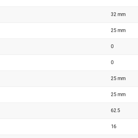
32 mm
25 mm
0
0
25 mm
25 mm
62.5
16