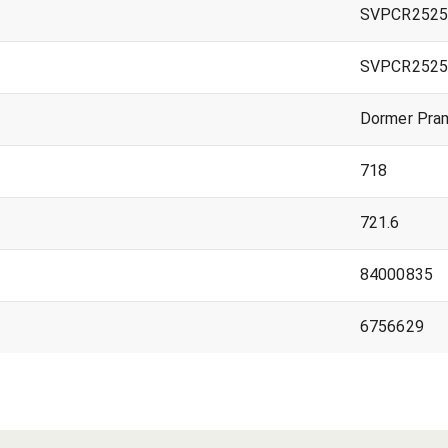
SVPCR252
SVPCR252
Dormer Pra
718
721.6
84000835
6756629