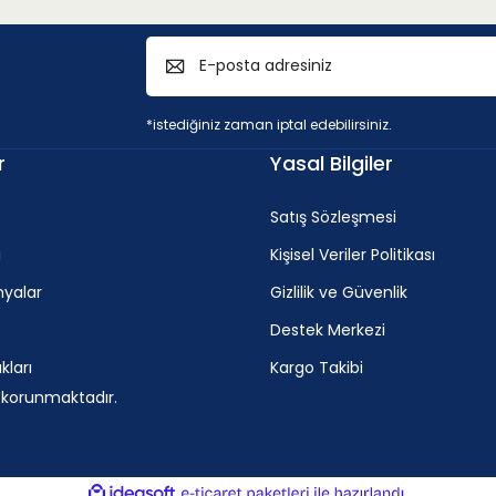
*istediğiniz zaman iptal edebilirsiniz.
r
Yasal Bilgiler
Satış Sözleşmesi
i
Kişisel Veriler Politikası
yalar
Gizlilik ve Güvenlik
Destek Merkezi
ları
Kargo Takibi
e korunmaktadır.
ile
ideasoft
e-