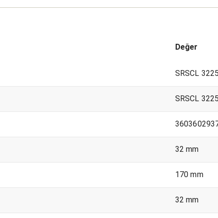
Değer
SRSCL 3225
SRSCL 3225
360360293
32 mm
170 mm
32 mm