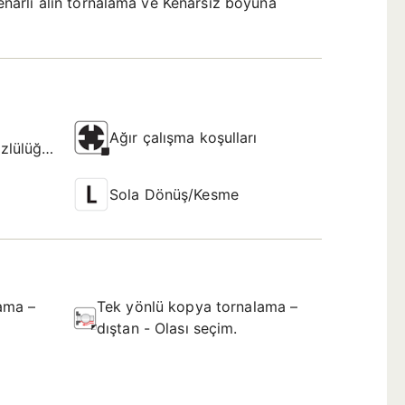
narlı alın tornalama ve Kenarsız boyuna
Ağır çalışma koşulları
zlülüğü
Sola Dönüş/Kesme
ama –
Tek yönlü kopya tornalama –
dıştan - Olası seçim.