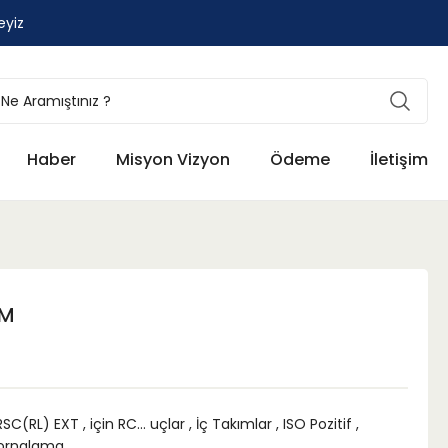
eyiz
Haber
Misyon Vizyon
Ödeme
İletişim
-M
RSC(RL) EXT
,
için RC... uçlar
,
İç Takımlar
,
ISO Pozitif
,
ornalama