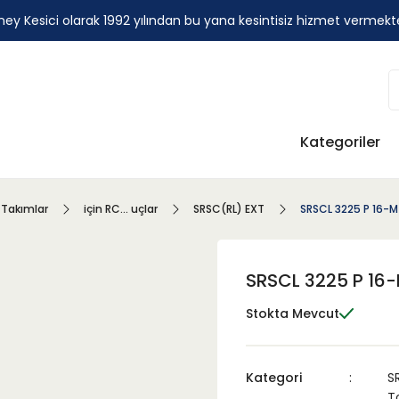
ey Kesici olarak 1992 yılından bu yana kesintisiz hizmet vermekt
Kategoriler
 Takımlar
için RC... uçlar
SRSC(RL) EXT
SRSCL 3225 P 16-M
SRSCL 3225 P 16
Stokta Mevcut
Kategori
S
T