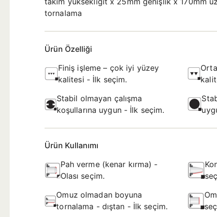
takım yüksekliğit x 25mm genişlik x 170mm uz
tornalama
Ürün Özelliği
Finiş işleme – çok iyi yüzey
Orta
kalitesi - İlk seçim.
kali
Stabil olmayan çalışma
Stab
koşullarına uygun - İlk seçim.
uygu
Ürün Kullanımı
Pah verme (kenar kırma) -
Kon
Olası seçim.
seç
Omuz olmadan boyuna
Omu
tornalama - dıştan - İlk seçim.
seç