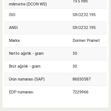
19.5 mm
milimetre (DCON WS)
ISO
SR.OZ32.195
ANSI
SR.OZ32.195
Marka
Dormer Pramet
Netto ağırlık - gram
30
Brüt ağırlık - gram
30
Ürün numarası (SAP)
86030587
EDP numarası
7229966