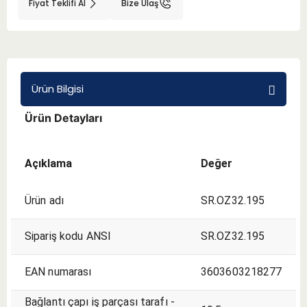
Fiyat Teklifi Al
Bize Ulaş
BMT 65
Adaptörler
Ürün Bilgisi
Aksesuarlar
Ürün Detayları
Açıklama
Değer
Ürün adı
SR.OZ32.195
Sipariş kodu ANSI
SR.OZ32.195
EAN numarası
3603603218277
Bağlantı çapı iş parçası tarafı -