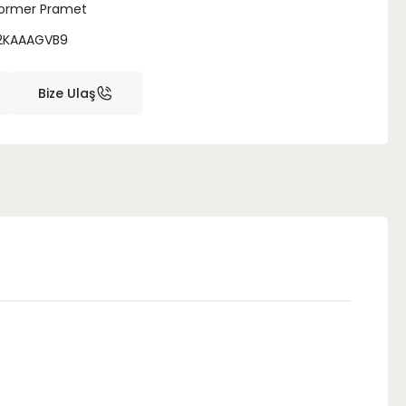
ormer Pramet
2KAAAGVB9
Bize Ulaş