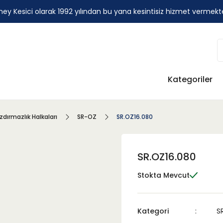
ey Kesici olarak 1992 yılından bu yana kesintisiz hizmet vermekt
Kategoriler
ızdırmazlık Halkaları
SR-OZ
SR.OZ16.080
SR.OZ16.080
Stokta Mevcut
Kategori
S