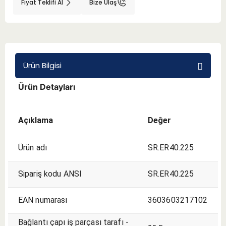
Fiyat Teklifi Al
Bize Ulaş
BMT 65
Adaptörler
Ürün Bilgisi
Aksesuarlar
Ürün Detayları
Açıklama
Değer
Ürün adı
SR.ER40.225
Sipariş kodu ANSI
SR.ER40.225
EAN numarası
3603603217102
Bağlantı çapı iş parçası tarafı -