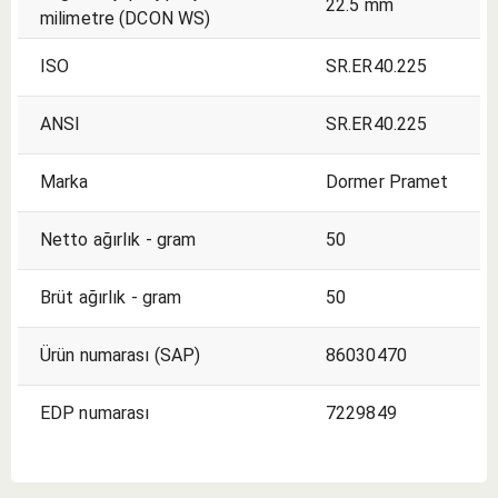
22.5 mm
milimetre (DCON WS)
ISO
SR.ER40.225
ANSI
SR.ER40.225
Marka
Dormer Pramet
Netto ağırlık - gram
50
Brüt ağırlık - gram
50
Ürün numarası (SAP)
86030470
EDP numarası
7229849