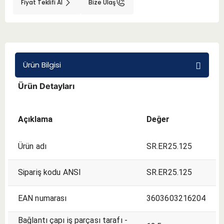
Fiyat Teklifi Al
Bize Ulaş
BMT 65
Adaptörler
Ürün Bilgisi
Aksesuarlar
Ürün Detayları
Açıklama
Değer
Ürün adı
SR.ER25.125
Sipariş kodu ANSI
SR.ER25.125
EAN numarası
3603603216204
Bağlantı çapı iş parçası tarafı -