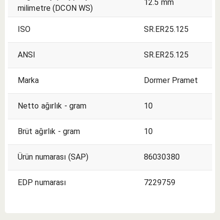
12.5 mm
milimetre (DCON WS)
ISO
SR.ER25.125
ANSI
SR.ER25.125
Marka
Dormer Pramet
Netto ağırlık - gram
10
Brüt ağırlık - gram
10
Ürün numarası (SAP)
86030380
EDP numarası
7229759