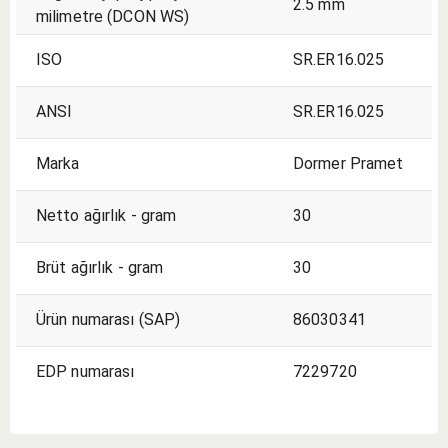
2.5 mm
milimetre (DCON WS)
ISO
SR.ER16.025
ANSI
SR.ER16.025
Marka
Dormer Pramet
Netto ağırlık - gram
30
Brüt ağırlık - gram
30
Ürün numarası (SAP)
86030341
EDP numarası
7229720