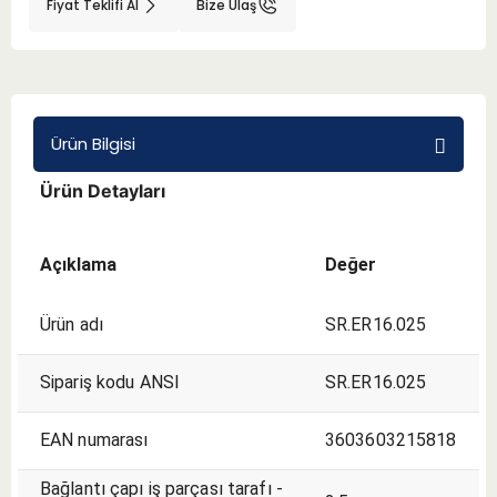
Fiyat Teklifi Al
Bize Ulaş
BMT 65
Adaptörler
Ürün Bilgisi
Aksesuarlar
Ürün Detayları
Açıklama
Değer
Ürün adı
SR.ER16.025
Sipariş kodu ANSI
SR.ER16.025
EAN numarası
3603603215818
Bağlantı çapı iş parçası tarafı -