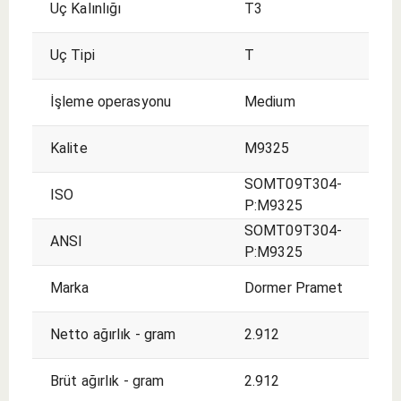
Uç Kalınlığı
T3
Uç Tipi
T
İşleme operasyonu
Medium
Kalite
M9325
SOMT09T304-
ISO
P:M9325
SOMT09T304-
ANSI
P:M9325
Marka
Dormer Pramet
Netto ağırlık - gram
2.912
Brüt ağırlık - gram
2.912