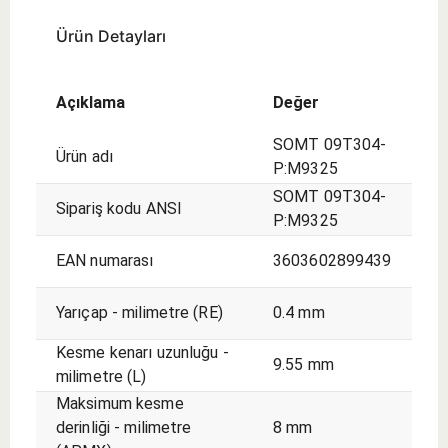
Ürün Detayları
Açıklama
Değer
SOMT 09T304-
Ürün adı
P:M9325
SOMT 09T304-
Sipariş kodu ANSI
P:M9325
EAN numarası
3603602899439
Yarıçap - milimetre (RE)
0.4 mm
Kesme kenarı uzunluğu -
9.55 mm
milimetre (L)
Maksimum kesme
derinliği - milimetre
8 mm