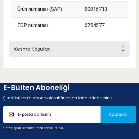
Ürün numarası (SAP)
80016713
EDP numarası
6754577
Kesme Koşulları
KESME KOŞULLARI
E-Bülten Aboneliği
Şimdi bülten’e abone olarak fırsatları takip edebilirsiniz.
Abone Ol
P - Çelik ve dökme çelikler (Alaşım oranı < 10% ve sertlik <
*istediğiniz zaman iptal edebilirsiniz.
45HRC)