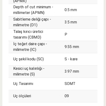
(APMX)
Depth of cut minimum -
0.5 mm
millimeter (APMN)
Sabitleme deliği çapı -
3.5 mm
milimetre (D1)
Talaş kırıcı üretici
P
tasarımı (CBMD)
İç teğet daire çapı -
9.55 mm
milimetre (IC)
Uç şekil kodu (SC)
S - kare
Kesici uç kalınlığı -
3.97 mm
milimetre (S)
Uç Tasarımı
SOMT
Uç ölçüleri
09