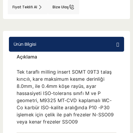
Fiyat Teklifi Al
Bize Ulaş
BMT 65
Adaptörler
Ürün Bilgisi
Aksesuarlar
Açıklama
Tek taraflı milling insert SOMT 09T3 talaş
kırıcılı, kare maksimum kesme derinliği
8.0mm, ile 0.4mm köşe rayüs, ayar
hassasiyeti ISO-tolerans sınıfı M ve P
geometri, M9325 MT-CVD kaplamalı WC-
Co karbür ISO-kalite aralığında P10 -P30
işlemek için çelik ile pah frezeler N-SSO09
veya kenar frezeler SSO09