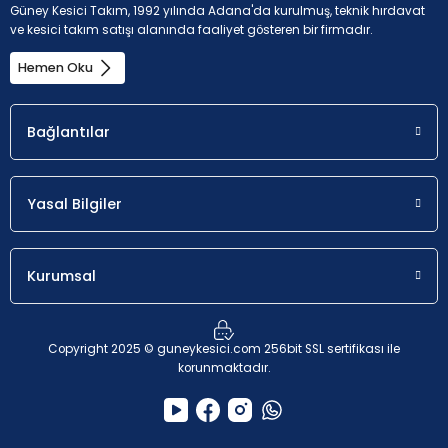
Güney Kesici Takım, 1992 yılında Adana'da kurulmuş, teknik hırdavat
ve kesici takım satışı alanında faaliyet gösteren bir firmadır.
Uygunluk
a
p
Hemen Oku
İlk seçim.
0.5 - 8 mm
Bağlantılar
K - Dökme demir (Dökme demir ve %2'den düşük
karbon alaşımlı)
Yasal Bilgiler
Kurumsal
Uygunluk
a
p
Olası seçim.
0.5 - 8 mm
Copyright 2025 © guneykesici.com 256bit SSL sertifikası ile
korunmaktadır.