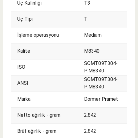
Uç Kalınlığı
T3
Uç Tipi
T
İşleme operasyonu
Medium
Kalite
M8340
SOMT09T304-
ISO
P:M8340
SOMT09T304-
ANSI
P:M8340
Marka
Dormer Pramet
Netto ağırlık - gram
2.842
Brüt ağırlık - gram
2.842