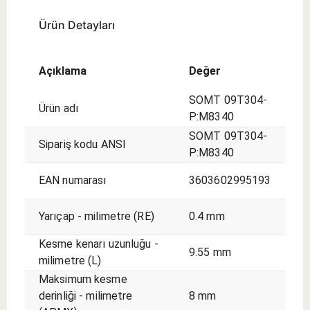
Ürün Detayları
Açıklama
Değer
SOMT 09T304-
Ürün adı
P:M8340
SOMT 09T304-
Sipariş kodu ANSI
P:M8340
EAN numarası
3603602995193
Yarıçap - milimetre (RE)
0.4 mm
Kesme kenarı uzunluğu -
9.55 mm
milimetre (L)
Maksimum kesme
derinliği - milimetre
8 mm