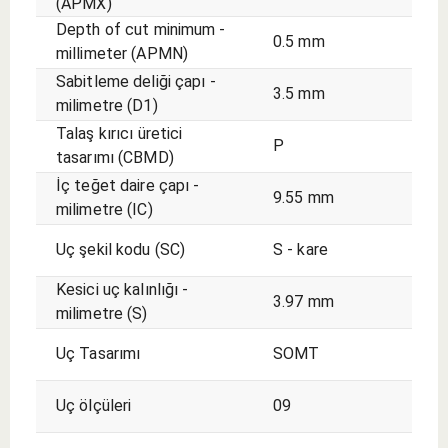
(APMX)
Depth of cut minimum -
0.5 mm
millimeter (APMN)
Sabitleme deliği çapı -
3.5 mm
milimetre (D1)
Talaş kırıcı üretici
P
tasarımı (CBMD)
İç teğet daire çapı -
9.55 mm
milimetre (IC)
Uç şekil kodu (SC)
S - kare
Kesici uç kalınlığı -
3.97 mm
milimetre (S)
Uç Tasarımı
SOMT
Uç ölçüleri
09