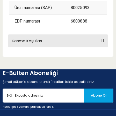
Ürün numarası (SAP)
80025093
EDP numarası
6800888
Kesme Koşulları
KESME KOŞULLARI
E-Bülten Aboneliği
Şimdi bülten’e abone olarak fırsatları takip edebilirsiniz.
Abone Ol
P - Çelik ve dökme çelikler (Alaşım oranı < 10% ve sertlik <
*istediğiniz zaman iptal edebilirsiniz.
45HRC)