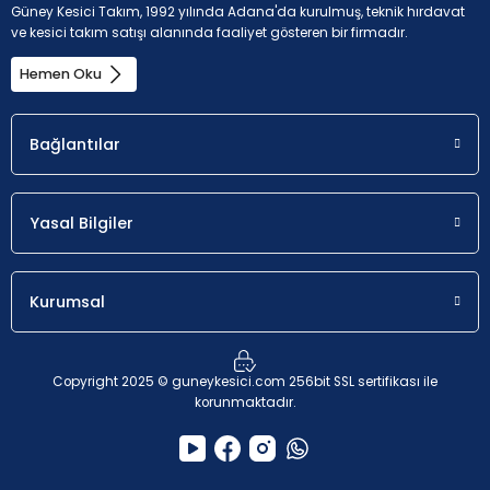
Güney Kesici Takım, 1992 yılında Adana'da kurulmuş, teknik hırdavat
ve kesici takım satışı alanında faaliyet gösteren bir firmadır.
Uygunluk
a
p
Hemen Oku
İlk seçim.
0.5 - 8 mm
Bağlantılar
M - Paslanmaz çelik (korozyona dayanıklı çelikler, krom
oranı > %11
Yasal Bilgiler
Uygunluk
a
p
Kurumsal
Olası seçim.
0.5 - 8 mm
Copyright 2025 © guneykesici.com 256bit SSL sertifikası ile
K - Dökme demir (Dökme demir ve %2'den düşük karbon
korunmaktadır.
alaşımlı)