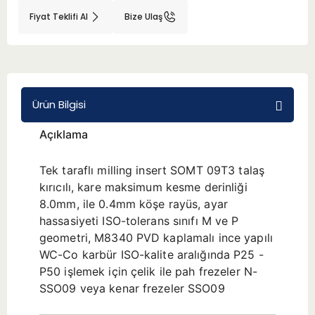
Fiyat Teklifi Al
Bize Ulaş
BMT 65
Adaptörler
Ürün Bilgisi
Aksesuarlar
Açıklama
Tek taraflı milling insert SOMT 09T3 talaş
kırıcılı, kare maksimum kesme derinliği
8.0mm, ile 0.4mm köşe rayüs, ayar
hassasiyeti ISO-tolerans sınıfı M ve P
geometri, M8340 PVD kaplamalı ince yapılı
WC-Co karbür ISO-kalite aralığında P25 -
P50 işlemek için çelik ile pah frezeler N-
SSO09 veya kenar frezeler SSO09