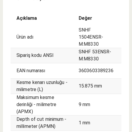
Açıklama
Değer
SNHF
Ürün adı
1504ENSR-
M:M8330
SNHF 53ENSR-
Sipariş kodu ANSI
M:M8330
EAN numarası
3603603389236
Kesme kenarı uzunluğu -
15.875 mm
milimetre (L)
Maksimum kesme
derinliği - milimetre
9 mm
(APMX)
Depth of cut minimum -
1 mm
millimeter (APMN)