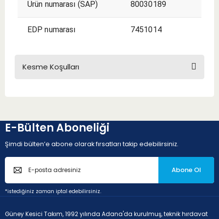
Ürün numarası (SAP)
80030189
EDP numarası
7451014
Kesme Koşulları
KESME KOŞULLARI
E-Bülten Aboneliği
Şimdi bülten’e abone olarak fırsatları takip edebilirsiniz.
Abone Ol
*istediğiniz zaman iptal edebilirsiniz.
P - Çelik ve dökme çelikler (Alaşım oranı < 10% ve sertlik <
45HRC)
Güney Kesici Takım, 1992 yılında Adana'da kurulmuş, teknik hırdavat