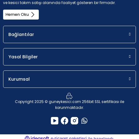
ve kesici takım satışı alanında faaliyet gösteren bir firmadır.
Hemen Oku
Uygunluk
a
p
İlk seçim.
1 - 9 mm
Bağlantılar
Yasal Bilgiler
K - Dökme demir (Dökme demir ve %2'den düşük
karbon alaşımlı)
Kurumsal
Uygunluk
a
p
Copyright 2025 © guneykesici.com 256bit SSL sertifikası ile
korunmaktadır.
Olası seçim.
1 - 9 mm
ideasoft
ile
e-