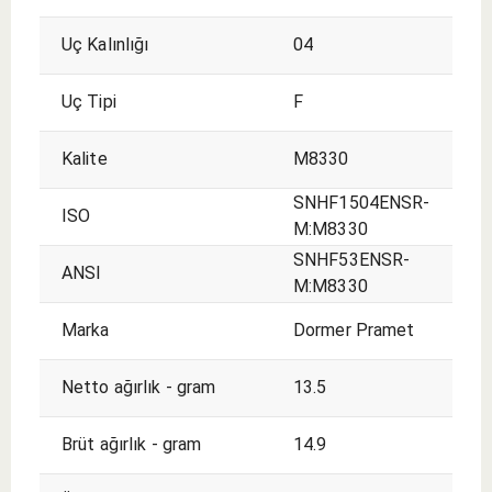
Uç Kalınlığı
04
Uç Tipi
F
Kalite
M8330
SNHF1504ENSR-
ISO
M:M8330
SNHF53ENSR-
ANSI
M:M8330
Marka
Dormer Pramet
Netto ağırlık - gram
13.5
Brüt ağırlık - gram
14.9