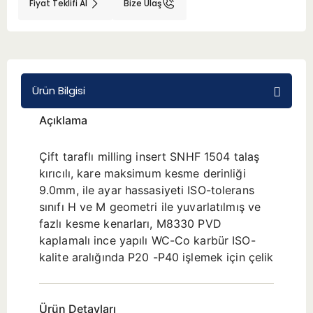
Fiyat Teklifi Al
Bize Ulaş
BMT 65
Adaptörler
Ürün Bilgisi
Aksesuarlar
Açıklama
Çift taraflı milling insert SNHF 1504 talaş
kırıcılı, kare maksimum kesme derinliği
9.0mm, ile ayar hassasiyeti ISO-tolerans
sınıfı H ve M geometri ile yuvarlatılmış ve
fazlı kesme kenarları, M8330 PVD
kaplamalı ince yapılı WC-Co karbür ISO-
kalite aralığında P20 -P40 işlemek için çelik
Ürün Detayları