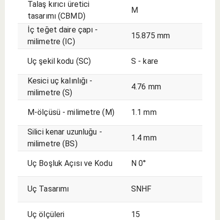
Talaş kırıcı üretici
M
tasarımı (CBMD)
İç teğet daire çapı -
15.875 mm
milimetre (IC)
Uç şekil kodu (SC)
S - kare
Kesici uç kalınlığı -
4.76 mm
milimetre (S)
M-ölçüsü - milimetre (M)
1.1 mm
Silici kenar uzunluğu -
1.4 mm
milimetre (BS)
Uç Boşluk Açısı ve Kodu
N 0°
Uç Tasarımı
SNHF
Uç ölçüleri
15