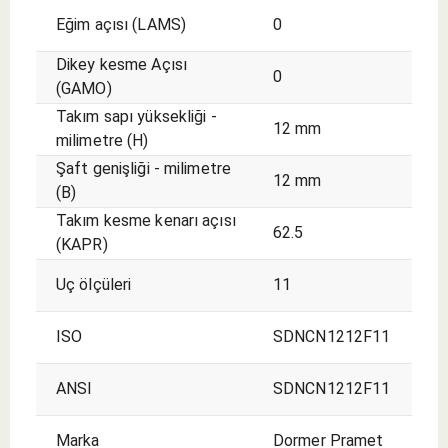
Eğim açısı (LAMS)
0
Dikey kesme Açısı
0
(GAMO)
Takım sapı yüksekliği​​ -
12 mm
milimetre (H)
Şaft genişliği - milimetre
12 mm
(B)
Takım kesme kenarı açısı
62.5
(KAPR)
Uç ölçüleri
11
ISO
SDNCN1212F11
ANSI
SDNCN1212F11
Marka
Dormer Pramet