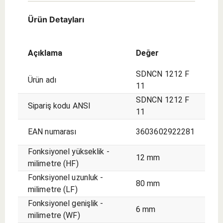
tornalama
seçim.
seçim.
- dıştan
Ürün Detayları
- İlk
seçim.
Açıklama
Değer
SDNCN 1212 F
Ürün adı
11
SDNCN 1212 F
Sipariş kodu ANSI
11
EAN numarası
3603602922281
Fonksiyonel yükseklik -
12 mm
milimetre (HF)
Fonksiyonel uzunluk -
80 mm
milimetre (LF)
Fonksiyonel genişlik -
6 mm
milimetre (WF)