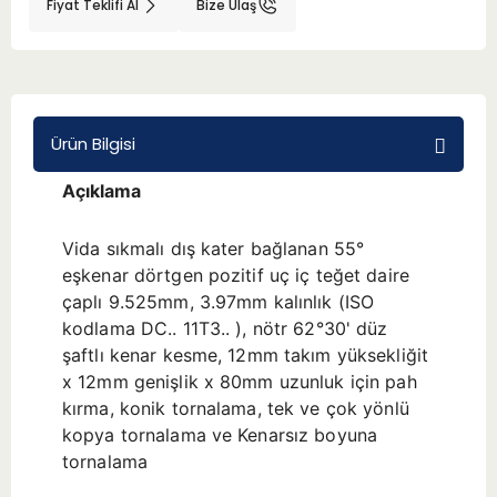
Fiyat Teklifi Al
Bize Ulaş
BMT 65
Adaptörler
Ürün Bilgisi
Aksesuarlar
Açıklama
Vida sıkmalı dış kater bağlanan 55°
eşkenar dörtgen pozitif uç iç teğet daire
çaplı 9.525mm, 3.97mm kalınlık (ISO
kodlama DC.. 11T3.. ), nötr 62°30' düz
şaftlı kenar kesme, 12mm takım yüksekliğit
x 12mm genişlik x 80mm uzunluk için pah
kırma, konik tornalama, tek ve çok yönlü
kopya tornalama ve Kenarsız boyuna
tornalama