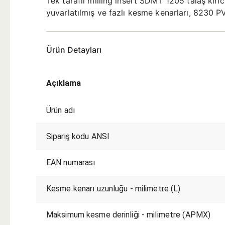
Tek taraflı milling insert SDMT 1205 talaş kırı
yuvarlatılmış ve fazlı kesme kenarları, 8230 
Ürün Detayları
Açıklama
Ürün adı
Sipariş kodu ANSI
EAN numarası
Kesme kenarı uzunluğu - milimetre (L)
Maksimum kesme derinliği - milimetre (APMX)