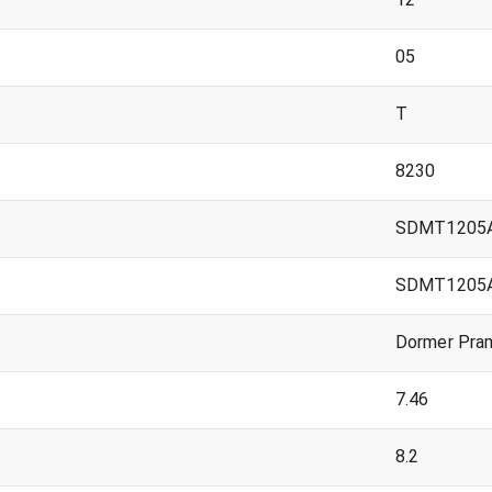
05
T
8230
SDMT1205A
SDMT1205A
Dormer Pra
7.46
8.2