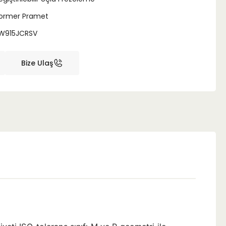
ormer Pramet
W915JCRSV
Bize Ulaş