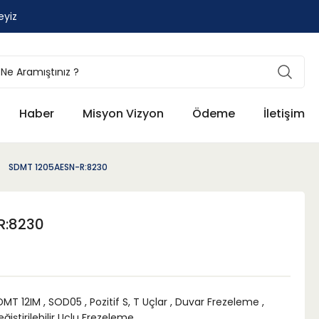
eyiz
Haber
Misyon Vizyon
Ödeme
İletişim
SDMT 1205AESN-R:8230
R:8230
DMT 12IM
,
SOD05
,
Pozitif S, T Uçlar
,
Duvar Frezeleme
,
ğiştirilebilir Uçlu Frezeleme