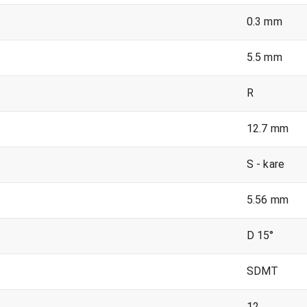
0.3 mm
5.5 mm
R
12.7 mm
S - kare
5.56 mm
D 15°
SDMT
12