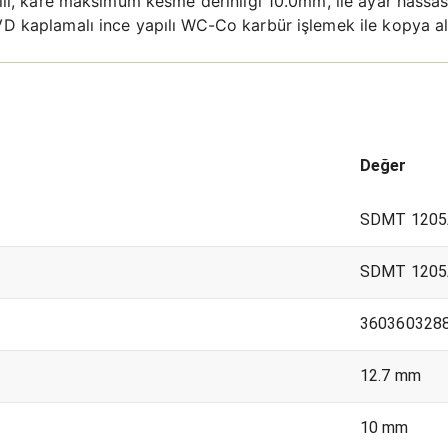
cılı, kare maksimum kesme derinliği 10.0mm, ile ayar hassasi
PVD kaplamalı ince yapılı WC-Co karbür işlemek ile kopya a
Değer
SDMT 1205
SDMT 1205
360360328
12.7 mm
10 mm