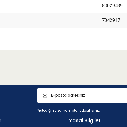
80029439
7342917
 < 45HRC)
*istediğiniz zaman iptal edebilirsiniz.
v
r
Yasal Bilgiler
c