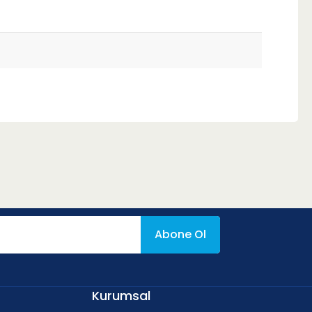
Abone Ol
f
Kurumsal