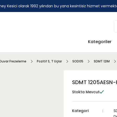
ey Kesici olarak 1992 yılından bu yana kesintisiz hizmet vermekt
Kategoriler
Duvar Frezeleme
Pozitif S, T Uçlar
SOD05
SDMT 12IM
SDMT 1205AESN-
Stokta Mevcut
Kategori
S
De