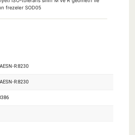
yeti ISO-tolerans sınıfı M ve R geometri ile
lın frezeler SOD05
AESN-R:8230
AESN-R:8230
8386