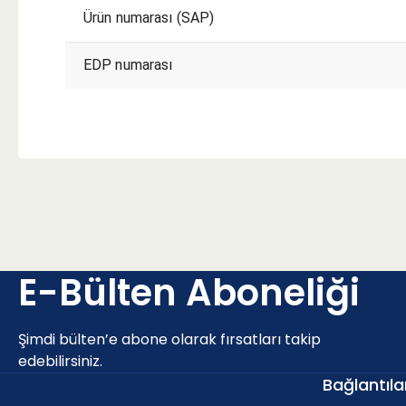
Ürün numarası (SAP)
EDP numarası
KESME KOŞULLARI
E-Bülten Aboneliği
P - Çelik ve dökme çelikler (Alaşım oranı < 10% ve sertlik
Şimdi bülten’e abone olarak fırsatları takip
edebilirsiniz.
Uygunluk
a
Bağlantıla
p