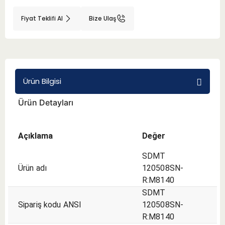
Fiyat Teklifi Al
Bize Ulaş
BMT 65
Adaptörler
Aksesuarlar
Ürün Bilgisi
Ürün Detayları
Açıklama
Değer
SDMT
Ürün adı
120508SN-
R:M8140
SDMT
Sipariş kodu ANSI
120508SN-
R:M8140