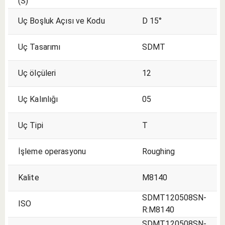
(S)
Uç Boşluk Açısı ve Kodu
D 15°
Uç Tasarımı
SDMT
Uç ölçüleri
12
Uç Kalınlığı
05
Uç Tipi
T
İşleme operasyonu
Roughing
Kalite
M8140
SDMT120508SN-
ISO
R:M8140
SDMT120508SN-