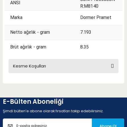
ANSI
R:M8140
Marka
Dormer Pramet
Netto ağırlık - gram
7.193
Brüt ağırlık - gram
8.35
Kesme Koşulları
KESME KOŞULLARI
E-Bülten Aboneliği
Şimdi bülten’e abone olarak fırsatları takip edebilirsiniz.
Abone Ol