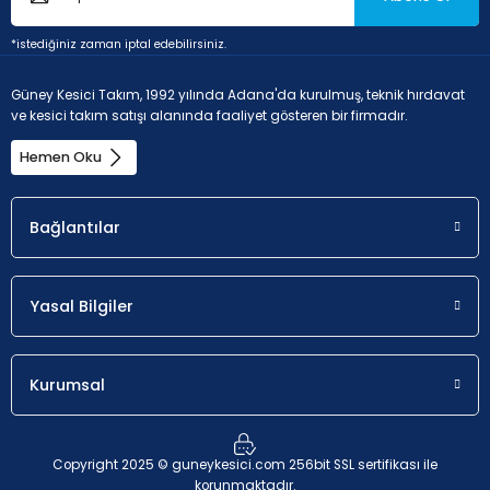
P - Çelik ve dökme çelikler (Alaşım oranı < 10% ve sertlik <
*istediğiniz zaman iptal edebilirsiniz.
45HRC)
Güney Kesici Takım, 1992 yılında Adana'da kurulmuş, teknik hırdavat
ve kesici takım satışı alanında faaliyet gösteren bir firmadır.
Uygunluk
a
p
Hemen Oku
İlk seçim.
0.2
Bağlantılar
K - Dökme demir (Dökme demir ve %2'den düşük karbon
alaşımlı)
Yasal Bilgiler
Uygunluk
Kurumsal
Olası seçim.
Copyright 2025 © guneykesici.com 256bit SSL sertifikası ile
korunmaktadır.