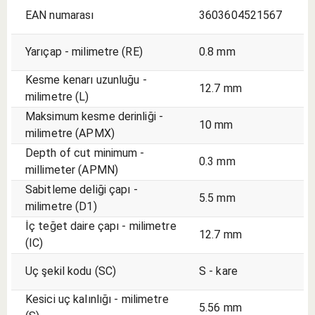
EAN numarası
3603604521567
Yarıçap - milimetre (RE)
0.8 mm
Kesme kenarı uzunluğu -
12.7 mm
milimetre (L)
Maksimum kesme derinliği -
10 mm
milimetre (APMX)
Depth of cut minimum -
0.3 mm
millimeter (APMN)
Sabitleme deliği çapı -
5.5 mm
milimetre (D1)
İç teğet daire çapı - milimetre
12.7 mm
(IC)
Uç şekil kodu (SC)
S - kare
Kesici uç kalınlığı - milimetre
5.56 mm