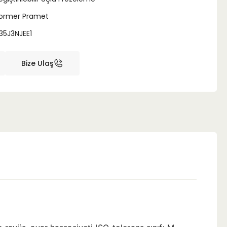
ormer Pramet
35J3NJEE1
Bize Ulaş