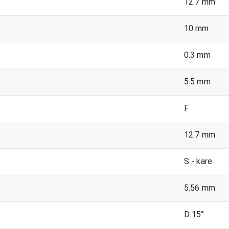
12.7 mm
10 mm
0.3 mm
5.5 mm
F
12.7 mm
S - kare
5.56 mm
D 15°