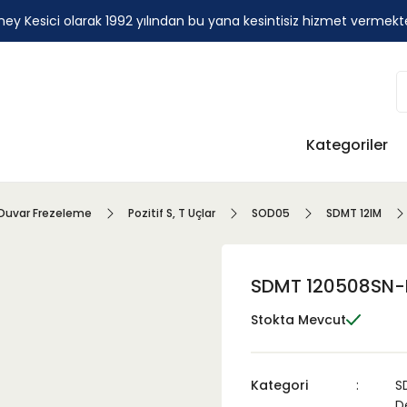
ey Kesici olarak 1992 yılından bu yana kesintisiz hizmet vermekt
Kategoriler
Duvar Frezeleme
Pozitif S, T Uçlar
SOD05
SDMT 12IM
SDMT 120508SN-
Stokta Mevcut
Kategori
S
De