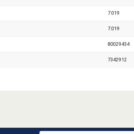
7.019
7.019
80029434
7342912