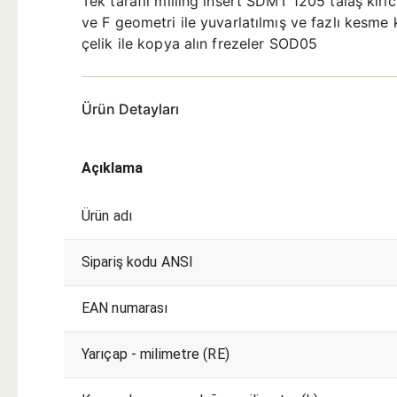
Tek taraflı milling insert SDMT 1205 talaş kır
ve F geometri ile yuvarlatılmış ve fazlı kesme
çelik ile kopya alın frezeler SOD05
Ürün Detayları
Açıklama
Ürün adı
Sipariş kodu ANSI
EAN numarası
Yarıçap - milimetre (RE)