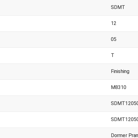
SDMT
12
05
T
Finishing
M8310
SDMT12050
SDMT12050
Dormer Pra