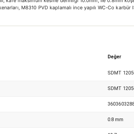
ıcılı, kare maksimum kesme derinliği 10.0mm, ile 0.8mm köşe
 kenarları, M8310 PVD kaplamalı ince yapılı WC-Co karbür I
Değer
SDMT 1205
SDMT 1205
360360328
0.8 mm