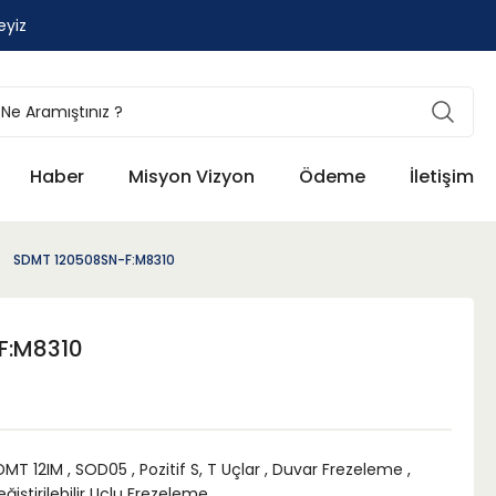
eyiz
Haber
Misyon Vizyon
Ödeme
İletişim
SDMT 120508SN-F:M8310
F:M8310
DMT 12IM
,
SOD05
,
Pozitif S, T Uçlar
,
Duvar Frezeleme
,
ğiştirilebilir Uçlu Frezeleme