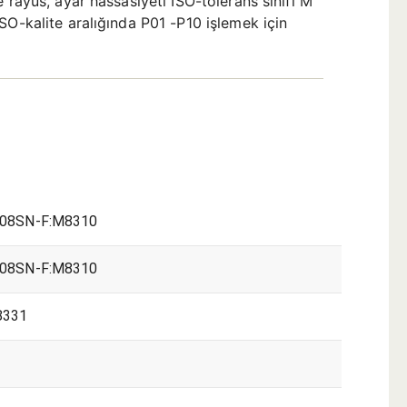
 rayüs, ayar hassasiyeti ISO-tolerans sınıfı M
SO-kalite aralığında P01 -P10 işlemek için
08SN-F:M8310
08SN-F:M8310
8331