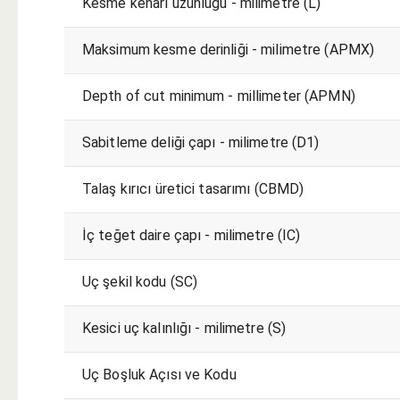
Kesme kenarı uzunluğu - milimetre (L)
Maksimum kesme derinliği - milimetre (APMX)
Depth of cut minimum - millimeter (APMN)
Sabitleme deliği çapı - milimetre (D1)
Talaş kırıcı üretici tasarımı (CBMD)
İç teğet daire çapı - milimetre (IC)
Uç şekil kodu (SC)
Kesici uç kalınlığı - milimetre (S)
Uç Boşluk Açısı ve Kodu