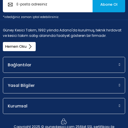
Abone Ol
*istediğiniz zaman iptal edebilirsiniz.
P - Çelik ve dökme çelikler (Alaşım oranı < 10% ve sertlik <
45HRC)
Güney Kesici Takım, 1992 yılında Adana'da kurulmuş, teknik hırdavat
ve kesici takım satışı alanında faaliyet gösteren bir firmadır.
Hemen Oku
Uygunluk
a
p
İlk seçim.
0.2 - 4.5 mm
Bağlantılar
Yasal Bilgiler
M - Paslanmaz çelik (korozyona dayanıklı çelikler, krom
oranı > %11
Kurumsal
Uygunluk
a
p
Copyright 2025 © guneykesici.com 256bit SSL sertifikası ile