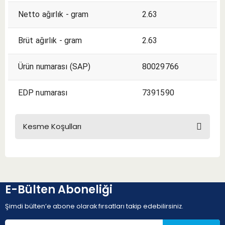
Netto ağırlık - gram
2.63
Brüt ağırlık - gram
2.63
Ürün numarası (SAP)
80029766
EDP numarası
7391590
Kesme Koşulları
KESME KOŞULLARI
E-Bülten Aboneliği
Şimdi bülten’e abone olarak fırsatları takip edebilirsiniz.