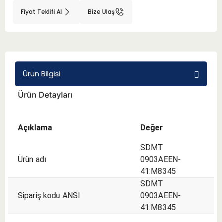
Fiyat Teklifi Al
Bize Ulaş
BMT 65
Adaptörler
Ürün Bilgisi
Aksesuarlar
Ürün Detayları
Açıklama
Değer
SDMT
Ürün adı
0903AEEN-
41:M8345
SDMT
Sipariş kodu ANSI
0903AEEN-
41:M8345