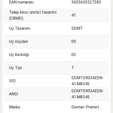
EAN numarası
3603603327283
Talaş kırıcı üretici tasarımı
41
(CBMD)
Uç Tasarımı
SDMT
Uç ölçüleri
09
Uç Kalınlığı
03
Uç Tipi
T
SDMT0903AEEN-
ISO
41:M8345
SDMT0903AEEN-
ANSI
41:M8345
Marka
Dormer Pramet