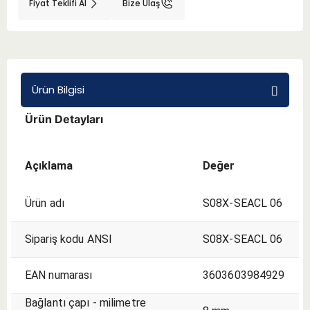
Fiyat Teklifi Al
Bize Ulaş
BMT 65
Adaptörler
Ürün Bilgisi
Aksesuarlar
Ürün Detayları
Açıklama
Değer
Ürün adı
S08X-SEACL 06
Sipariş kodu ANSI
S08X-SEACL 06
EAN numarası
3603603984929
Bağlantı çapı - milimetre