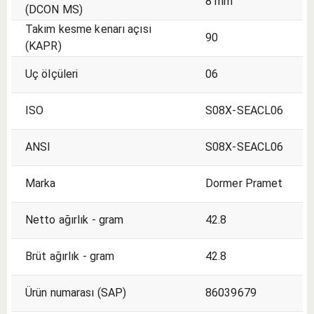
8 mm
(DCON MS)
Takım kesme kenarı açısı
90
(KAPR)
Uç ölçüleri
06
ISO
S08X-SEACL06
ANSI
S08X-SEACL06
Marka
Dormer Pramet
Netto ağırlık - gram
42.8
Brüt ağırlık - gram
42.8
Ürün numarası (SAP)
86039679