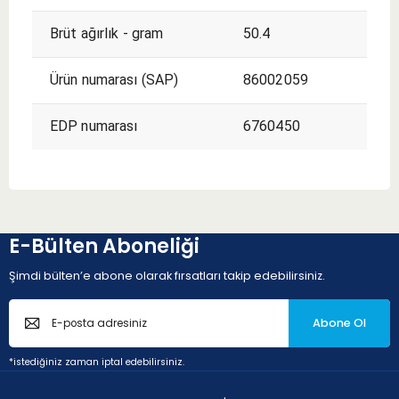
Brüt ağırlık - gram
50.4
Ürün numarası (SAP)
86002059
EDP numarası
6760450
E-Bülten Aboneliği
Şimdi bülten’e abone olarak fırsatları takip edebilirsiniz.
Abone Ol
*istediğiniz zaman iptal edebilirsiniz.