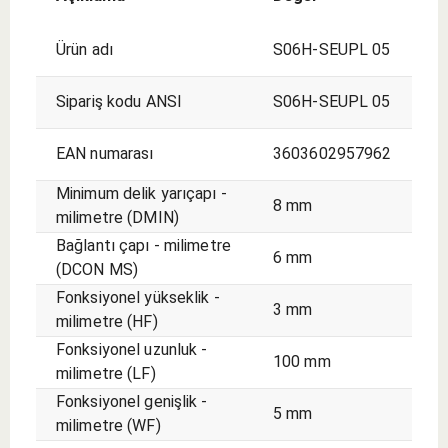
seçim.
Ürün adı
S06H-SEUPL 05
Sipariş kodu ANSI
S06H-SEUPL 05
EAN numarası
3603602957962
Minimum delik yarıçapı -
8 mm
milimetre (DMIN)
Bağlantı çapı - milimetre
6 mm
(DCON MS)
Fonksiyonel yükseklik -
3 mm
milimetre (HF)
Fonksiyonel uzunluk -
100 mm
milimetre (LF)
Fonksiyonel genişlik -
5 mm
milimetre (WF)