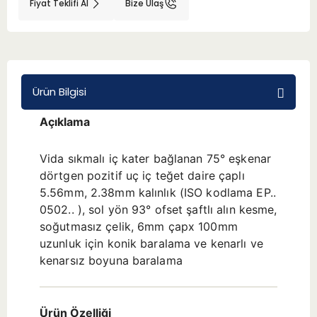
Fiyat Teklifi Al
Bize Ulaş
BMT 65
Adaptörler
Ürün Bilgisi
Aksesuarlar
Açıklama
Vida sıkmalı iç kater bağlanan 75° eşkenar
dörtgen pozitif uç iç teğet daire çaplı
5.56mm, 2.38mm kalınlık (ISO kodlama EP..
0502.. ), sol yön 93° ofset şaftlı alın kesme,
soğutmasız çelik, 6mm çapx 100mm
uzunluk için konik baralama ve kenarlı ve
kenarsız boyuna baralama
Ürün Özelliği