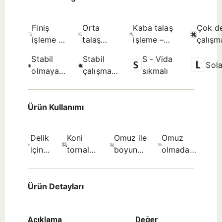
Finiş
Orta
Kaba talaş
Çok d
işleme –
talaş
işleme –
çalışm
çok iyi
işleme –
sınırlanmamış
koşull
Stabil
Stabil
S - Vida
yüzey
iyi yüzey
yüzey
uygun 
Sol
olmayan
çalışma
sıkmalı
kalitesi -
kalitesi -
pürüzlülüğü
seçim.
çalışma
koşullarına
İlk seçim.
İlk seçim.
- İlk seçim.
koşullarına
uygun -
uygun -
İlk seçim.
Ürün Kullanımı
İlk seçim.
Delik
Koni
Omuz ile
Omuz
içinde
tornalama
boyuna
olmadan
pah
– içten -
tornalama
boyuna
verme
İlk
- içten -
tornalama
(kenar
seçim.
İlk
- içten -
Ürün Detayları
kırma)
seçim.
İlk
-
seçim.
Açıklama
Değer
Olası