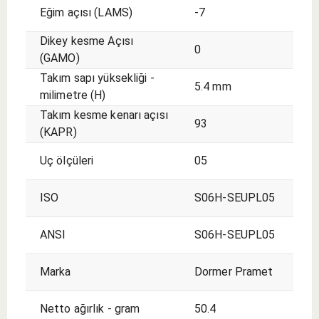
Eğim açısı (LAMS)
-7
Dikey kesme Açısı
0
(GAMO)
Takım sapı yüksekliği​​ -
5.4 mm
milimetre (H)
Takım kesme kenarı açısı
93
(KAPR)
Uç ölçüleri
05
ISO
S06H-SEUPL05
ANSI
S06H-SEUPL05
Marka
Dormer Pramet
Netto ağırlık - gram
50.4