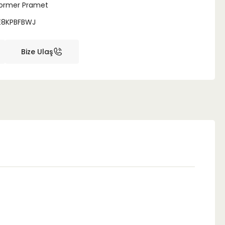
ormer Pramet
E8KPBFBWJ
Bize Ulaş