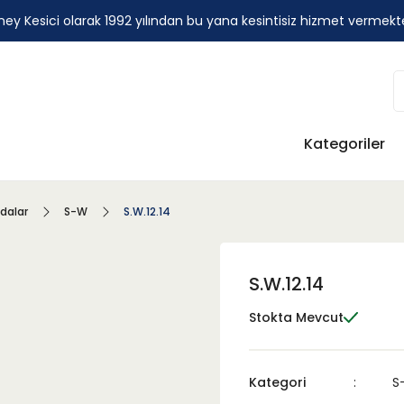
ey Kesici olarak 1992 yılından bu yana kesintisiz hizmet vermekt
Kategoriler
idalar
S-W
S.W.12.14
S.W.12.14
Stokta Mevcut
Kategori
S