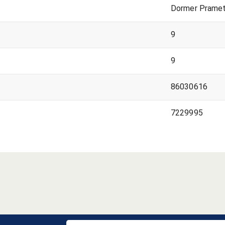
Dormer Prame
9
9
86030616
7229995