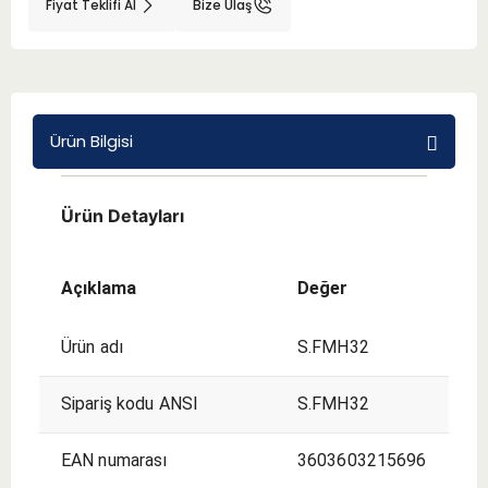
Fiyat Teklifi Al
Bize Ulaş
BMT 65
Adaptörler
Ürün Bilgisi
Aksesuarlar
Ürün Detayları
Açıklama
Değer
Ürün adı
S.FMH32
Sipariş kodu ANSI
S.FMH32
EAN numarası
3603603215696