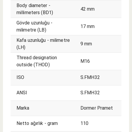
Body diameter -
42 mm
millimeters (BD1)
Gövde uzunluğu -
17 mm
milimetre (LB)
Kafa uzunluğu - milimetre
9 mm
(LH)
Thread designation
M16
outside (THOD)
ISO
S.FMH32
ANSI
S.FMH32
Marka
Dormer Pramet
Netto ağırlık - gram
110