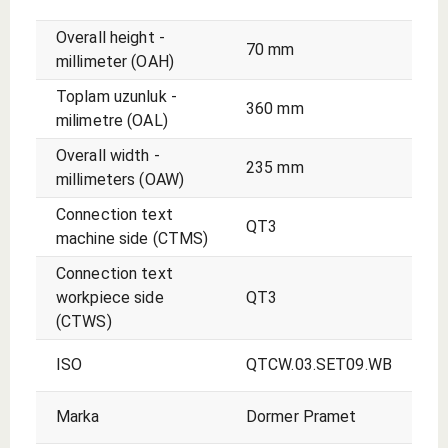
Overall height -
70 mm
millimeter (OAH)
Toplam uzunluk -
360 mm
milimetre (OAL)
Overall width -
235 mm
millimeters (OAW)
Connection text
QT3
machine side (CTMS)
Connection text
workpiece side
QT3
(CTWS)
ISO
QTCW.03.SET09.WB
Marka
Dormer Pramet