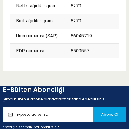
Netto ağırlık - gram
8270
Brüt ağırlık - gram
8270
Ürün numarası (SAP)
86045719
EDP numarası
8500557
E-Bülten Aboneliği
Şimdi bülten’e abone olarak fırsatları takip edebilirsiniz.
Abone Ol
*istediğiniz zaman iptal edebilirsiniz.