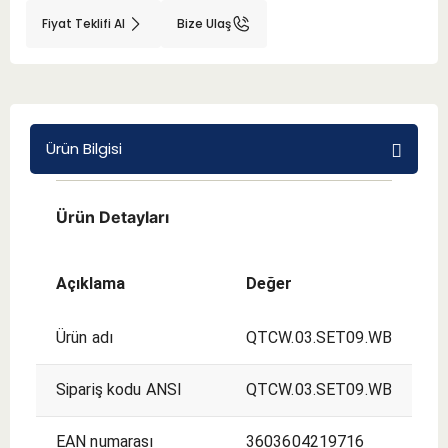
Fiyat Teklifi Al
Bize Ulaş
BMT 65
Adaptörler
Ürün Bilgisi
Aksesuarlar
Ürün Detayları
Açıklama
Değer
Ürün adı
QTCW.03.SET09.WB
Sipariş kodu ANSI
QTCW.03.SET09.WB
EAN numarası
3603604219716