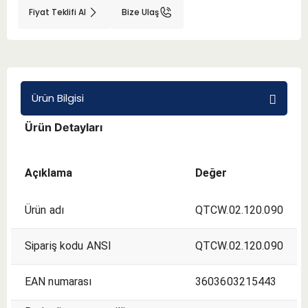
Fiyat Teklifi Al
Bize Ulaş
BMT 65
Adaptörler
Ürün Bilgisi
Aksesuarlar
Ürün Detayları
Açıklama
Değer
Ürün adı
QTCW.02.120.090
Sipariş kodu ANSI
QTCW.02.120.090
EAN numarası
3603603215443