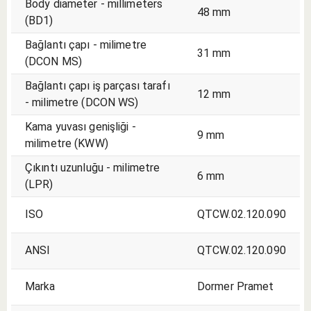
Body diameter - millimeters
48 mm
(BD1)
Bağlantı çapı - milimetre
31 mm
(DCON MS)
Bağlantı çapı iş parçası tarafı
12 mm
- milimetre (DCON WS)
Kama yuvası genişliği -
9 mm
milimetre (KWW)
Çıkıntı uzunluğu - milimetre
6 mm
(LPR)
ISO
QTCW.02.120.090
ANSI
QTCW.02.120.090
Marka
Dormer Pramet