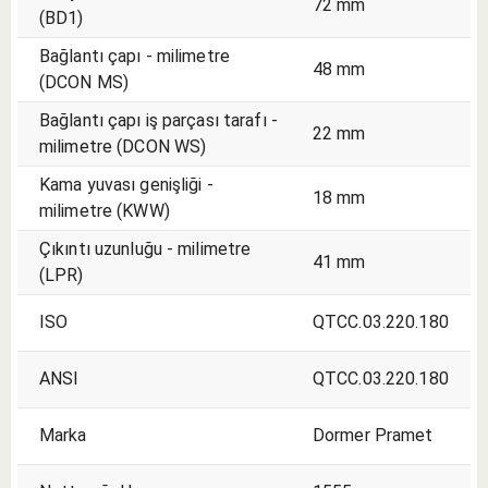
72 mm
(BD1)
Bağlantı çapı - milimetre
48 mm
(DCON MS)
Bağlantı çapı iş parçası tarafı -
22 mm
milimetre (DCON WS)
Kama yuvası genişliği -
18 mm
milimetre (KWW)
Çıkıntı uzunluğu - milimetre
41 mm
(LPR)
ISO
QTCC.03.220.180
ANSI
QTCC.03.220.180
Marka
Dormer Pramet