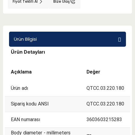
Fiyat Teklifi Al
Bize Ulaş
BMT 65
Adaptörler
Ürün Bilgisi
Aksesuarlar
Ürün Detayları
Açıklama
Değer
Ürün adı
QTCC.03.220.180
Sipariş kodu ANSI
QTCC.03.220.180
EAN numarası
3603603215283
Body diameter - millimeters