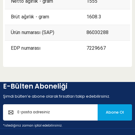
Netto ağırlık - gram
1555
Brüt ağırlık - gram
1608.3
Ürün numarası (SAP)
86030288
EDP numarası
7229667
E-Bülten Aboneliği
Şimdi bülten’e abone olarak fırsatları takip edebilirsiniz.
Abone Ol
*istediğiniz zaman iptal edebilirsiniz.