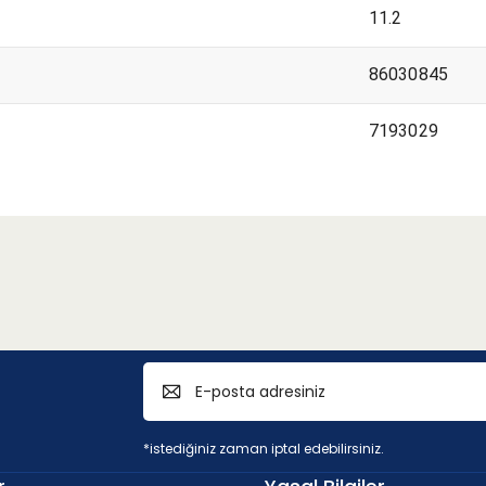
11.2
86030845
7193029
*istediğiniz zaman iptal edebilirsiniz.