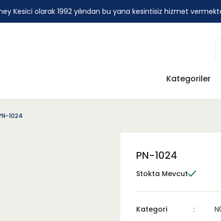
ey Kesici olarak 1992 yılından bu yana kesintisiz hizmet vermekt
Kategoriler
PN-1024
PN-1024
Stokta Mevcut
Kategori
N