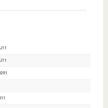
GJ11
GJ11
8291
J11