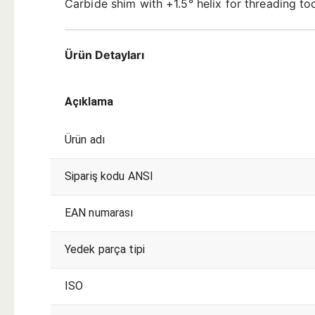
Carbide shim with +1.5° helix for threading tool
Ürün Detayları
Açıklama
Ürün adı
Sipariş kodu ANSI
EAN numarası
Yedek parça tipi
ISO