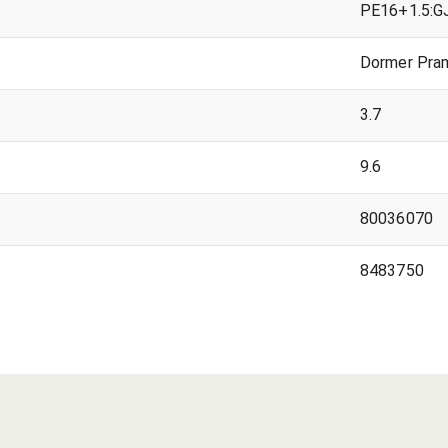
PE16+1.5:G
Dormer Pra
3.7
9.6
80036070
8483750