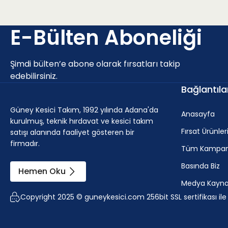
E-Bülten Aboneliği
Şimdi bülten’e abone olarak fırsatları takip
edebilirsiniz.
Bağlantıla
Güney Kesici Takım, 1992 yılında Adana'da
Anasayfa
kurulmuş, teknik hırdavat ve kesici takım
Fırsat Ürünler
satışı alanında faaliyet gösteren bir
firmadır.
Tüm Kampan
Basında Biz
Hemen Oku
Medya Kaynak
Copyright 2025 © guneykesici.com 256bit SSL sertifikası il