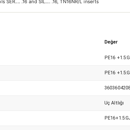
s SER.... .16 and SIL.... .16, TN16NR/L inserts
Değer
PE16 +1.5:
PE16 +1.5:
360360420
Uç Altlığı
PE16+1.5:G