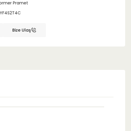
ormer Pramet
1YF4S2T4C
Bize Ulaş