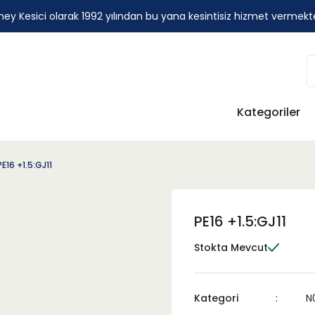
ey Kesici olarak 1992 yılından bu yana kesintisiz hizmet vermekt
Kategoriler
PE16 +1.5:GJ11
PE16 +1.5:GJ11
Stokta Mevcut
Kategori
N