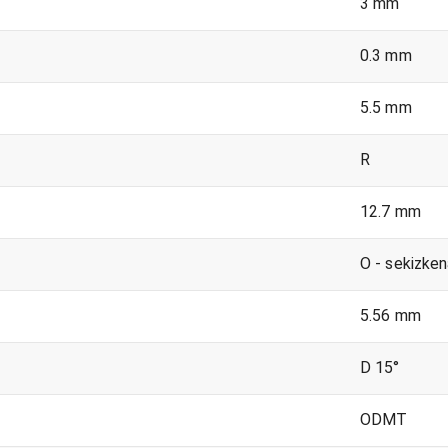
3 mm
0.3 mm
5.5 mm
R
12.7 mm
O - sekizken
5.56 mm
D 15°
ODMT