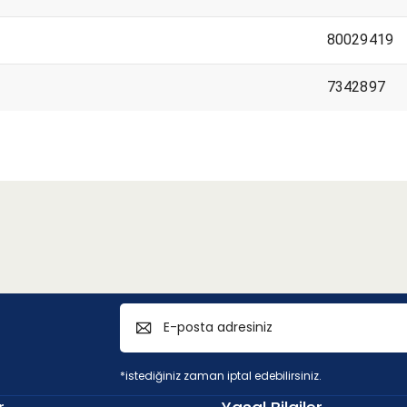
80029419
7342897
 < 45HRC)
*istediğiniz zaman iptal edebilirsiniz.