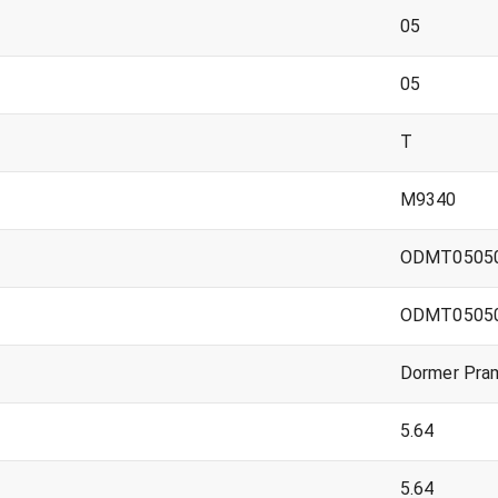
05
05
T
M9340
ODMT05050
ODMT05050
Dormer Pra
5.64
5.64