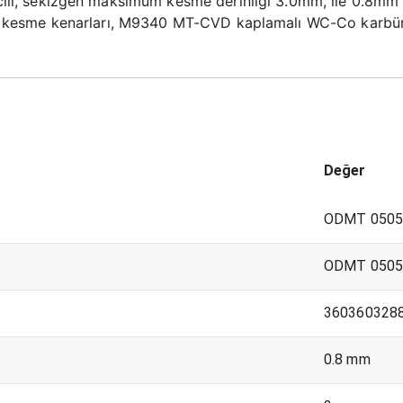
ıcılı, sekizgen maksimum kesme derinliği 3.0mm, ile 0.8mm 
azlı kesme kenarları, M9340 MT-CVD kaplamalı WC-Co karbür
Değer
ODMT 0505
ODMT 0505
360360328
0.8 mm