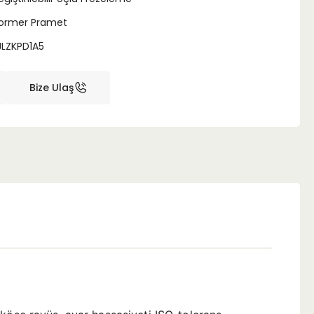
ormer Pramet
JLZKPD1A5
Bize Ulaş