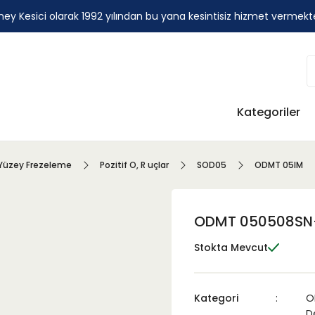
ey Kesici olarak 1992 yılından bu yana kesintisiz hizmet vermekt
Kategoriler
Yüzey Frezeleme
Pozitif O, R uçlar
SOD05
ODMT 05IM
ODMT 050508SN
Stokta Mevcut
Kategori
O
De