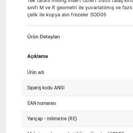
Tek taraflı milling insert ODMT 0505 talaş kır
sınıfı M ve R geometri ile yuvarlatılmış ve f
çelik ile kopya alın frezeler SOD05
Ürün Detayları
Açıklama
Ürün adı
Sipariş kodu ANSI
EAN numarası
Yarıçap - milimetre (RE)