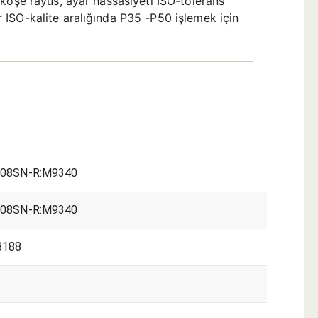
köşe rayüs, ayar hassasiyeti ISO-tolerans
 ISO-kalite aralığında P35 -P50 işlemek için
08SN-R:M9340
08SN-R:M9340
8188