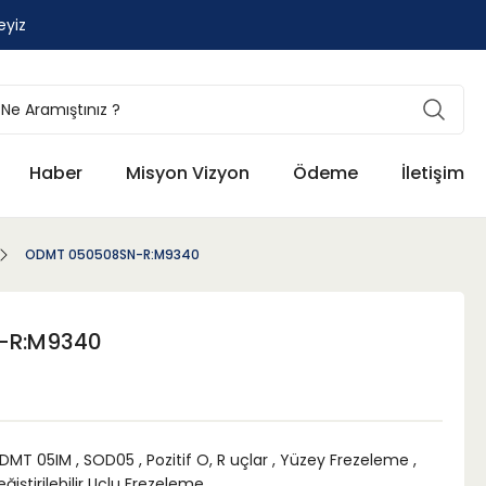
eyiz
Haber
Misyon Vizyon
Ödeme
İletişim
ODMT 050508SN-R:M9340
-R:M9340
DMT 05IM
,
SOD05
,
Pozitif O, R uçlar
,
Yüzey Frezeleme
,
ğiştirilebilir Uçlu Frezeleme