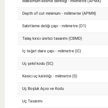
Maksimum kesme derinliği - milimetre (APMX)
Depth of cut minimum - millimeter (APMN)
Sabitleme deliği çapı - milimetre (D1)
Talaş kırıcı üretici tasarımı (CBMD)
İç teğet daire çapı - milimetre (IC)
Uç şekil kodu (SC)
Kesici uç kalınlığı - milimetre (S)
Uç Boşluk Açısı ve Kodu
Uç Tasarımı