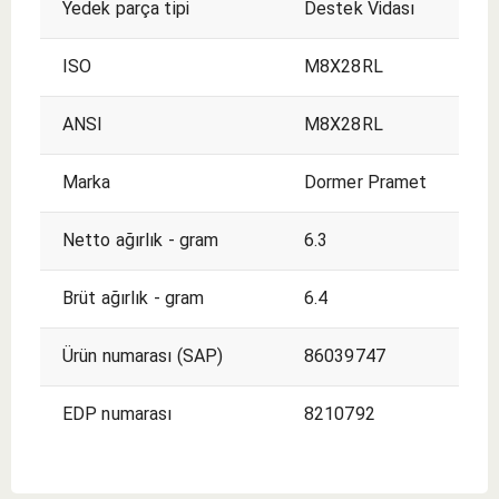
Yedek parça tipi
Destek Vidası
ISO
M8X28RL
ANSI
M8X28RL
Marka
Dormer Pramet
Netto ağırlık - gram
6.3
Brüt ağırlık - gram
6.4
Ürün numarası (SAP)
86039747
EDP numarası
8210792