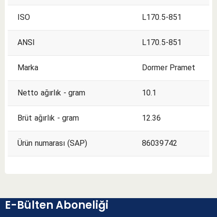
ISO
L170.5-851
ANSI
L170.5-851
Marka
Dormer Pramet
Netto ağırlık - gram
10.1
Brüt ağırlık - gram
12.36
Ürün numarası (SAP)
86039742
E-Bülten Aboneliği