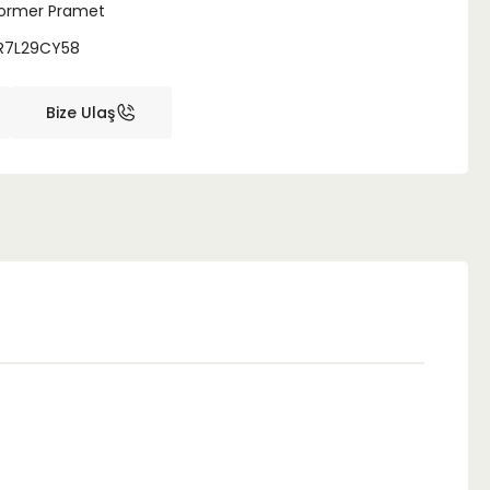
ormer Pramet
R7L29CY58
Bize Ulaş