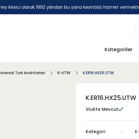
ey Kesici olarak 1992 yılından bu yana kesintisiz hizmet vermekt
Kategoriler
niversal Tork Anahtarları
K-UTW
K.ER16.HX25.UTW
K.ER16.HX25.UTW
Stokta Mevcut
Kategori
K