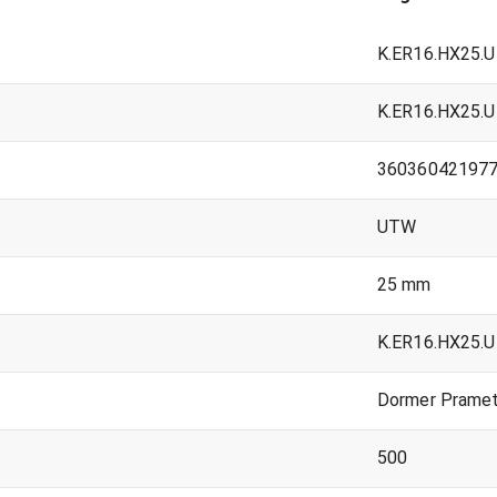
K.ER16.HX25.
K.ER16.HX25.
36036042197
UTW
25 mm
K.ER16.HX25.
Dormer Prame
500