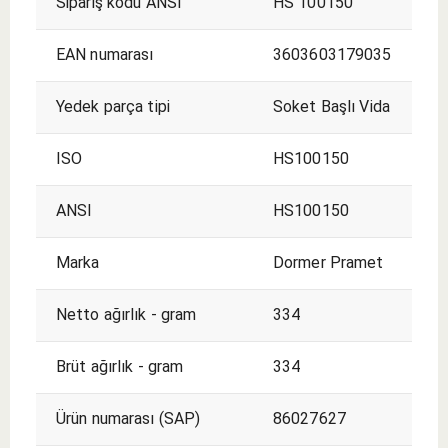
Sipariş kodu ANSI
HS 100150
EAN numarası
3603603179035
Yedek parça tipi
Soket Başlı Vida
ISO
HS100150
ANSI
HS100150
Marka
Dormer Pramet
Netto ağırlık - gram
334
Brüt ağırlık - gram
334
Ürün numarası (SAP)
86027627