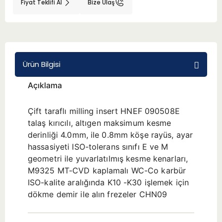
Fiyat Teklifi Al
Bize Ulaş
BMT 65
Adaptörler
Ürün Bilgisi
Aksesuarlar
Açıklama
Çift taraflı milling insert HNEF 090508E
talaş kırıcılı, altıgen maksimum kesme
derinliği 4.0mm, ile 0.8mm köşe rayüs, ayar
hassasiyeti ISO-tolerans sınıfı E ve M
geometri ile yuvarlatılmış kesme kenarları,
M9325 MT-CVD kaplamalı WC-Co karbür
ISO-kalite aralığında K10 -K30 işlemek için
dökme demir ile alın frezeler CHN09