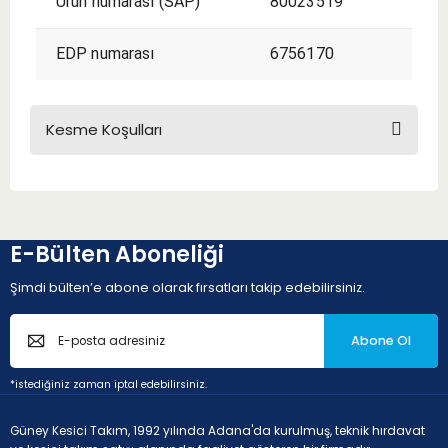
Ürün numarası (SAP)
80023519
EDP numarası
6756170
Kesme Koşulları
KESME KOŞULLARI
E-Bülten Aboneliği
Şimdi bülten’e abone olarak fırsatları takip edebilirsiniz.
Abone Ol
K - Dökme demir (Dökme demir ve %2'den düşük karbon
*istediğiniz zaman iptal edebilirsiniz.
alaşımlı)
Güney Kesici Takım, 1992 yılında Adana'da kurulmuş, teknik hırdavat