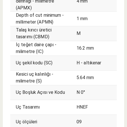
derinliği - milimetre
4 mm
(APMX)
Depth of cut minimum -
1 mm
millimeter (APMN)
Talaş kırıcı üretici
M
tasarımı (CBMD)
İç teğet daire çapı -
16.2 mm
milimetre (IC)
Uç şekil kodu (SC)
H - altıkenar
Kesici uç kalınlığı -
5.64 mm
milimetre (S)
Uç Boşluk Açısı ve Kodu
N 0°
Uç Tasarımı
HNEF
Uç ölçüleri
09