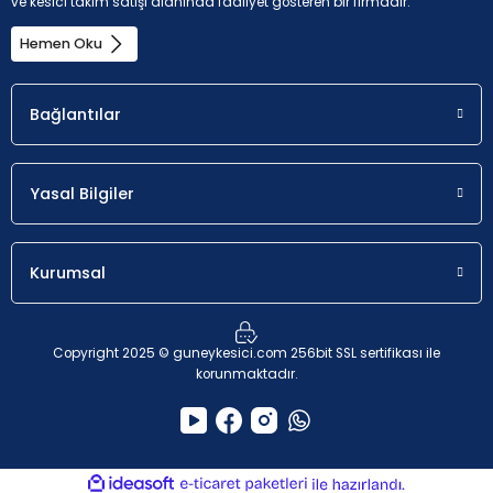
ve kesici takım satışı alanında faaliyet gösteren bir firmadır.
Hemen Oku
Uygunluk
a
p
İlk seçim.
1 - 4 mm
Bağlantılar
Yasal Bilgiler
Kurumsal
Copyright 2025 © guneykesici.com 256bit SSL sertifikası ile
korunmaktadır.
ideasoft
ile
e-