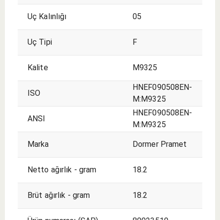
Uç Kalınlığı
05
Uç Tipi
F
Kalite
M9325
HNEF090508EN-
ISO
M:M9325
HNEF090508EN-
ANSI
M:M9325
Marka
Dormer Pramet
Netto ağırlık - gram
18.2
Brüt ağırlık - gram
18.2