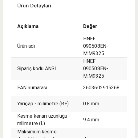
Ürün Detayları
Açıklama
Değer
HNEF
Ürün adı
090508EN-
M:M9325
HNEF
Sipariş kodu ANSI
090508EN-
M:M9325
EAN numarası
3603602915368
Yarıçap - milimetre (RE)
0.8 mm
Kesme kenarı uzunluğu -
9.4 mm
milimetre (L)
Maksimum kesme