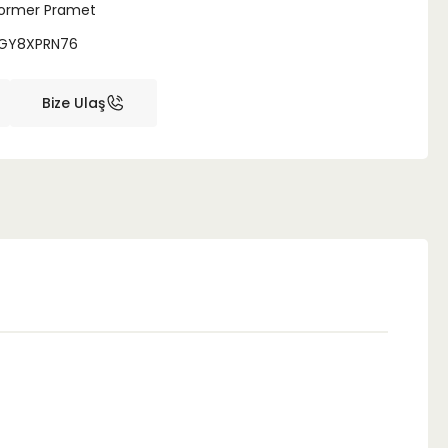
ormer Pramet
GY8XPRN76
Bize Ulaş