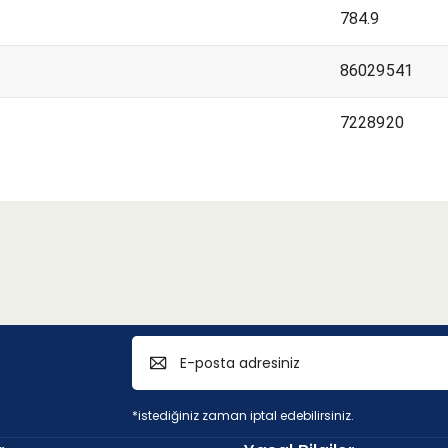
784.9
86029541
7228920
*istediğiniz zaman iptal edebilirsiniz.