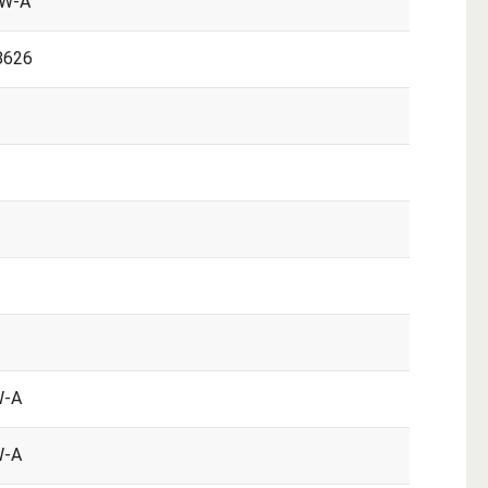
 W-A
8626
W-A
W-A