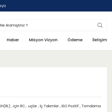
eyiz
Haber
Misyon Vizyon
Ödeme
İletişim
KH(RL)
,
için RC... uçlar
,
İç Takımlar
,
ISO Pozitif
,
Tornalama