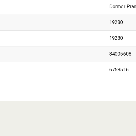
Dormer Pra
19280
19280
84005608
6758516