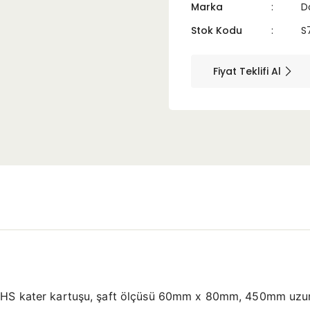
Marka
D
Stok Kodu
S
Fiyat Teklifi Al
KHS kater kartuşu, şaft ölçüsü 60mm x 80mm, 450mm uzunlu