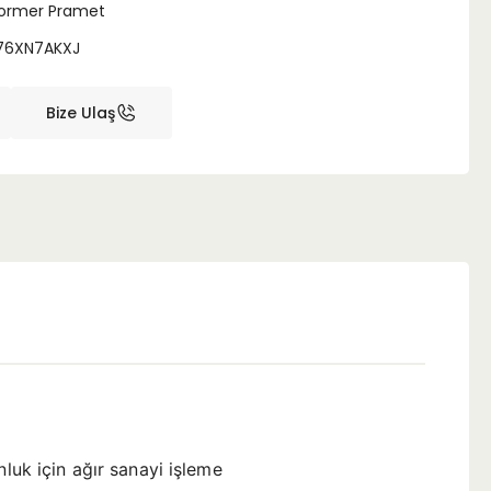
ormer Pramet
76XN7AKXJ
Bize Ulaş
k için ağır sanayi işleme