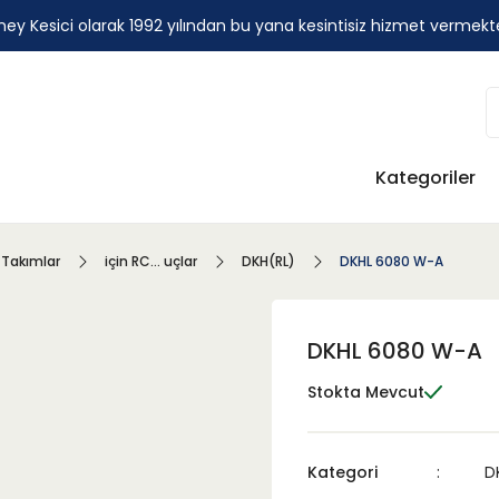
ey Kesici olarak 1992 yılından bu yana kesintisiz hizmet vermekt
Kategoriler
 Takımlar
için RC... uçlar
DKH(RL)
DKHL 6080 W-A
DKHL 6080 W-A
Stokta Mevcut
Kategori
D