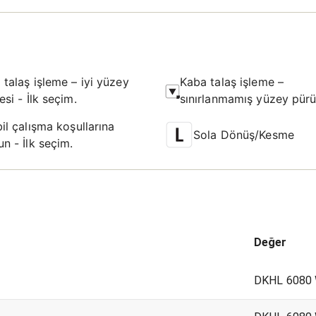
 talaş işleme – iyi yüzey
Kaba talaş işleme –
tesi - İlk seçim.
sınırlanmamış yüzey pürü
- İlk seçim.
il çalışma koşullarına
Sola Dönüş/Kesme
n - İlk seçim.
Değer
DKHL 6080