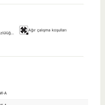
Ağır çalışma koşulları
zlülüğü
 W-A