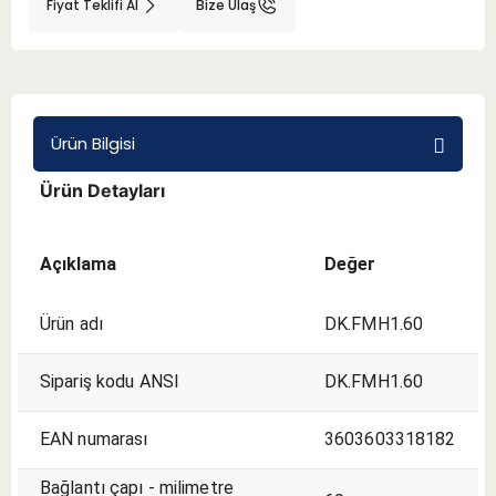
Fiyat Teklifi Al
Bize Ulaş
BMT 65
Adaptörler
Ürün Bilgisi
Aksesuarlar
Ürün Detayları
Açıklama
Değer
Ürün adı
DK.FMH1.60
Sipariş kodu ANSI
DK.FMH1.60
EAN numarası
3603603318182
Bağlantı çapı - milimetre