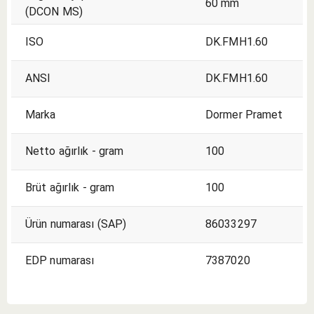
60 mm
(DCON MS)
ISO
DK.FMH1.60
ANSI
DK.FMH1.60
Marka
Dormer Pramet
Netto ağırlık - gram
100
Brüt ağırlık - gram
100
Ürün numarası (SAP)
86033297
EDP numarası
7387020