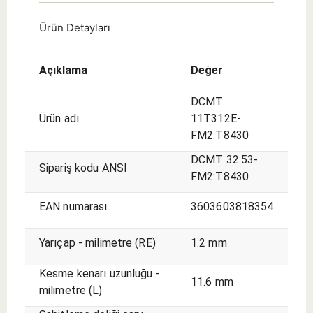
Ürün Detayları
Açıklama
Değer
DCMT
Ürün adı
11T312E-
FM2:T8430
DCMT 32.53-
Sipariş kodu ANSI
FM2:T8430
EAN numarası
3603603818354
Yarıçap - milimetre (RE)
1.2 mm
Kesme kenarı uzunluğu -
11.6 mm
milimetre (L)