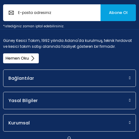
Abone Ol
P - Çelik ve dökme çelikler (Alaşım oranı < 10% ve
*istediğiniz zaman iptal edebilirsiniz.
sertlik < 45HRC)
Güney Kesici Takım, 1992 yılında Adana'da kurulmuş, teknik hırdavat
Uygunluk
a
ve kesici takım satışı alanında faaliyet gösteren bir firmadır.
p
Hemen Oku
İlk seçim.
1 - 2.8 mm
Bağlantılar
M - Paslanmaz çelik (korozyona dayanıklı çelikler,
krom oranı > %11
Yasal Bilgiler
Uygunluk
a
p
Kurumsal
Olası seçim.
1 - 2.8 