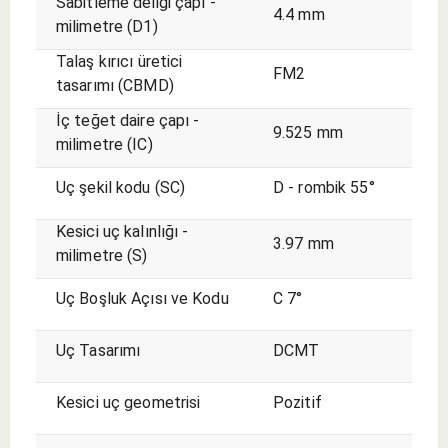
Sabitleme deliği çapı -
4.4 mm
milimetre (D1)
Talaş kırıcı üretici
FM2
tasarımı (CBMD)
İç teğet daire çapı -
9.525 mm
milimetre (IC)
Uç şekil kodu (SC)
D - rombik 55°
Kesici uç kalınlığı -
3.97 mm
milimetre (S)
Uç Boşluk Açısı ve Kodu
C 7°
Uç Tasarımı
DCMT
Kesici uç geometrisi
Pozitif