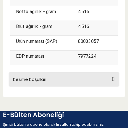
Netto ağırlık - gram
4.516
Brüt ağırlık - gram
4.516
Ürün numarası (SAP)
80033057
EDP numarası
7977224
Kesme Koşulları
KESME KOŞULLARI
E-Bülten Aboneliği
Şimdi bülten’e abone olarak fırsatları takip edebilirsiniz.