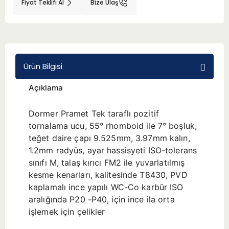
Fiyat Teklifi Al
Bize Ulaş
BMT 65
Adaptörler
Ürün Bilgisi
Aksesuarlar
Açıklama
Dormer Pramet Tek taraflı pozitif
tornalama ucu, 55° rhomboid ile 7° boşluk,
teğet daire çapı 9.525mm, 3.97mm kalın,
1.2mm radyüs, ayar hassisyeti ISO-tolerans
sınıfı M, talaş kırıcı FM2 ile yuvarlatılmış
kesme kenarları, kalitesinde T8430, PVD
kaplamalı ince yapılı WC-Co karbür ISO
aralığında P20 -P40, için ince ila orta
işlemek için çelikler