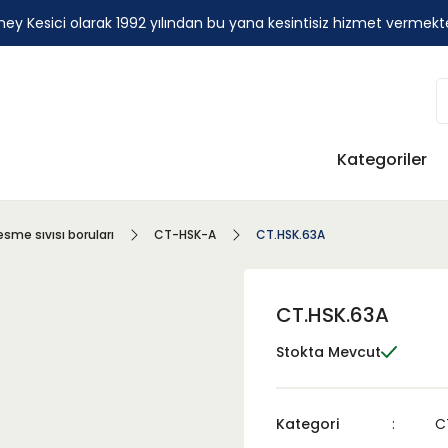
ey Kesici olarak 1992 yılından bu yana kesintisiz hizmet vermekt
Kategoriler
esme sıvısı boruları
CT-HSK-A
CT.HSK.63A
CT.HSK.63A
Stokta Mevcut
Kategori
C