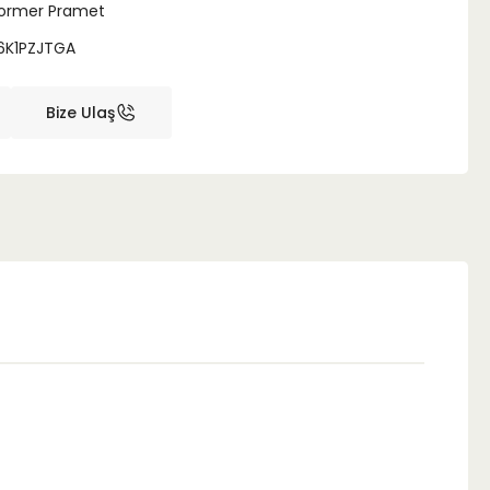
ormer Pramet
6K1PZJTGA
Bize Ulaş