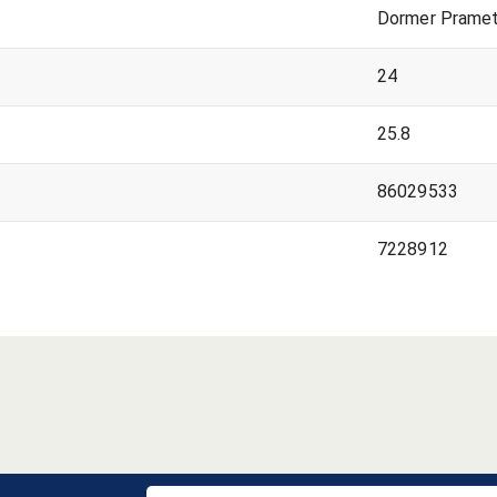
Dormer Prame
24
25.8
86029533
7228912