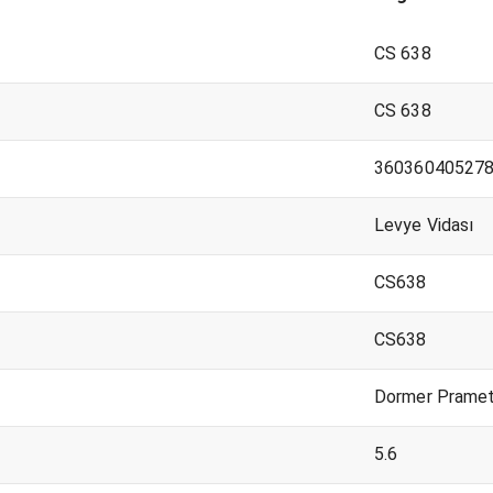
CS 638
CS 638
36036040527
Levye Vidası
CS638
CS638
Dormer Prame
5.6