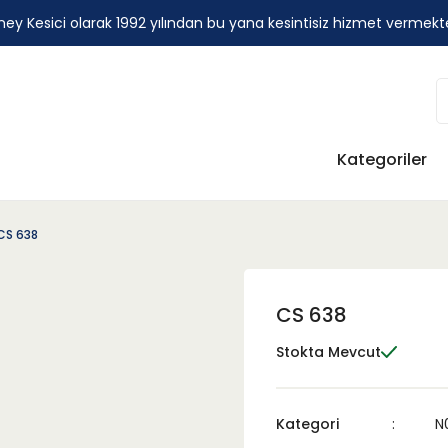
ey Kesici olarak 1992 yılından bu yana kesintisiz hizmet vermekt
Kategoriler
CS 638
CS 638
Stokta Mevcut
Kategori
N