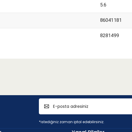
5.6
86041181
8281499
*istediğiniz zaman iptal edebilirsiniz.