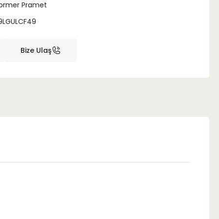
ormer Pramet
9LGULCF49
Bize Ulaş