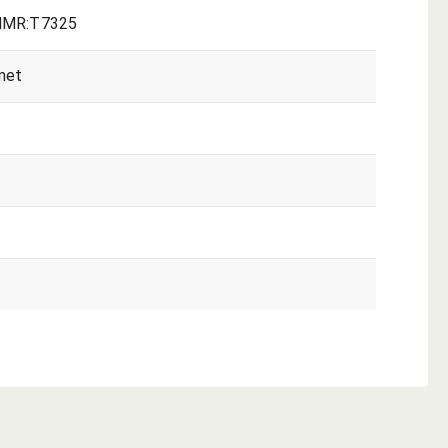
MR:T7325
met