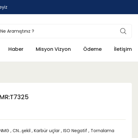
eyiz
Haber
Misyon Vizyon
Ödeme
İletişim
MR:T7325
NMG
,
CN...şekil
,
Karbür uçlar
,
ISO Negatif
,
Tornalama