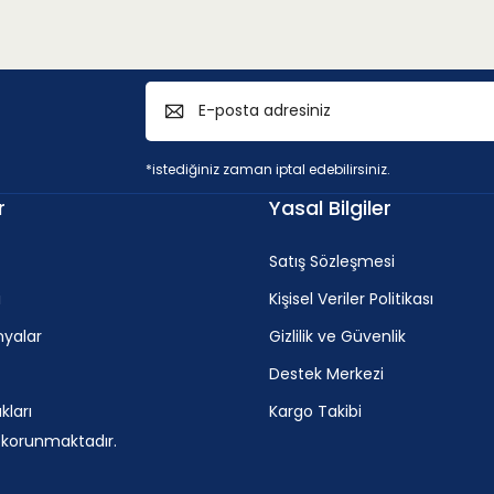
ik < 45HRC)
v
c
*istediğiniz zaman iptal edebilirsiniz.
5.5 mm
140 - 215 m/min
r
Yasal Bilgiler
Satış Sözleşmesi
m oranı > %11
i
Kişisel Veriler Politikası
yalar
Gizlilik ve Güvenlik
Destek Merkezi
v
c
ları
Kargo Takibi
m
105 - 165 m/min
e korunmaktadır.