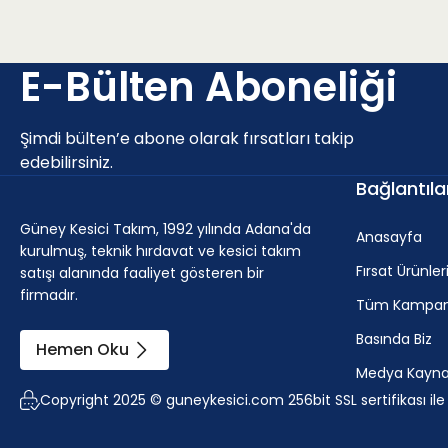
P - Çelik ve dökme çelikler (Alaşım oranı < 10% ve sertl
E-Bülten Aboneliği
Uygunluk
a
Şimdi bülten’e abone olarak fırsatları takip
p
edebilirsiniz.
Olası seçim.
1.6 - 
Bağlantıla
Güney Kesici Takım, 1992 yılında Adana'da
Anasayfa
kurulmuş, teknik hırdavat ve kesici takım
M - Paslanmaz çelik (korozyona dayanıklı çelikler, kro
Fırsat Ürünler
satışı alanında faaliyet gösteren bir
firmadır.
Tüm Kampan
Basında Biz
Uygunluk
a
p
Hemen Oku
Medya Kaynak
İlk seçim.
1.6 - 5.5 m
Copyright 2025 © guneykesici.com 256bit SSL sertifikası il