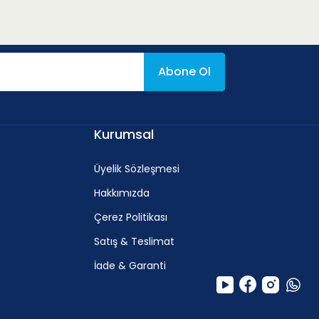
Abone Ol
f
0.25
-
0.65 mm/rev
Kurumsal
Üyelik Sözleşmesi
Hakkımızda
Çerez Politikası
Satış & Teslimat
f
İade & Garanti
0.28
-
0.59 mm/rev