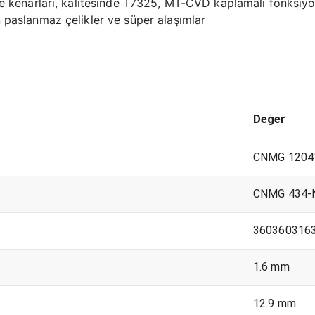
esme kenarları, kalitesinde T7325, MT-CVD kaplamalı fonksi
n paslanmaz çelikler ve süper alaşımlar
Değer
CNMG 1204
CNMG 434-
360360316
1.6 mm
12.9 mm