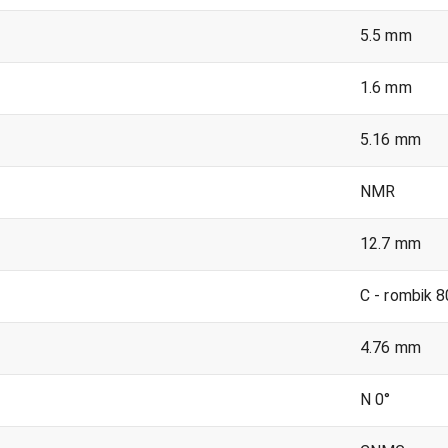
5.5 mm
1.6 mm
5.16 mm
NMR
12.7 mm
C - rombik 8
4.76 mm
N 0°