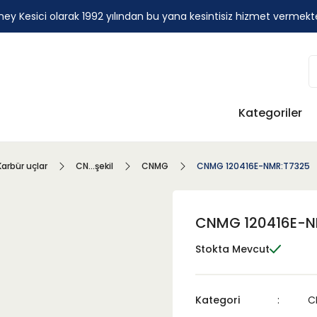
ey Kesici olarak 1992 yılından bu yana kesintisiz hizmet vermekt
Kategoriler
Karbür uçlar
CN...şekil
CNMG
CNMG 120416E-NMR:T7325
CNMG 120416E-N
Stokta Mevcut
Kategori
C