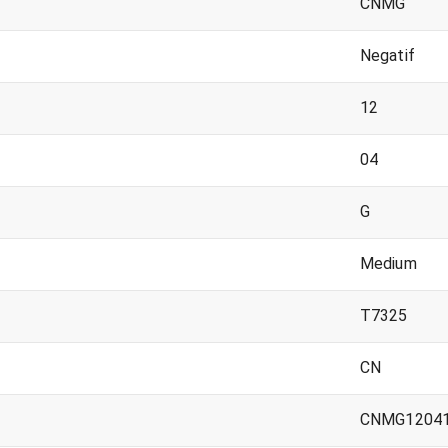
CNMG
Negatif
12
04
G
Medium
T7325
CN
CNMG12041