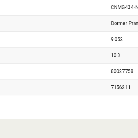
CNMG434-N
Dormer Pra
9.052
10.3
80027758
7156211