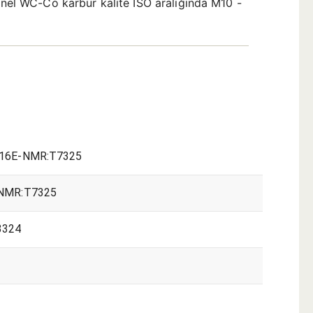
yonel WC-Co karbür kalite ISO aralığında M10 -
16E-NMR:T7325
NMR:T7325
3324