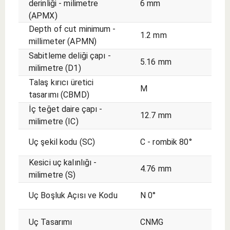
derinliği - milimetre
6 mm
(APMX)
Depth of cut minimum -
1.2 mm
millimeter (APMN)
Sabitleme deliği çapı -
5.16 mm
milimetre (D1)
Talaş kırıcı üretici
M
tasarımı (CBMD)
İç teğet daire çapı -
12.7 mm
milimetre (IC)
Uç şekil kodu (SC)
C - rombik 80°
Kesici uç kalınlığı -
4.76 mm
milimetre (S)
Uç Boşluk Açısı ve Kodu
N 0°
Uç Tasarımı
CNMG