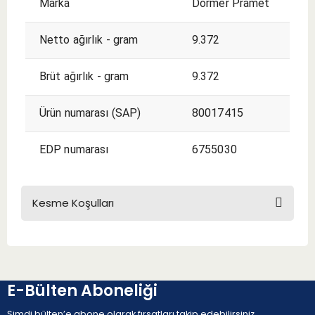
Marka
Dormer Pramet
Netto ağırlık - gram
9.372
Brüt ağırlık - gram
9.372
Ürün numarası (SAP)
80017415
EDP numarası
6755030
Kesme Koşulları
KESME KOŞULLARI
E-Bülten Aboneliği
Şimdi bülten’e abone olarak fırsatları takip edebilirsiniz.