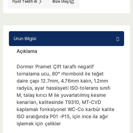
Fiyat Teklifi Al
Bize Ulaş
BMT 65
Adaptörler
Ürün Bilgisi
Aksesuarlar
Açıklama
Dormer Pramet Çift taraflı negatif
tornalama ucu, 80° rhomboid ile teğet
daire çapı 12.7mm, 4.76mm kalın, 1.2mm
radyüs, ayar hassisyeti ISO-tolerans sınıfı
M, talaş kırıcı M ile yuvarlatılmış kesme
kenarları, kalitesinde T9310, MT-CVD
kaplamalı fonksiyonel WC-Co karbür kalite
ISO aralığında P01 -P15, için ince ila ağır
işlemek için çelikler