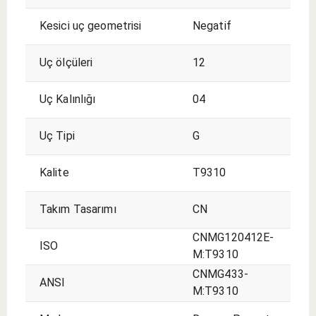
Kesici uç geometrisi
Negatif
Uç ölçüleri
12
Uç Kalınlığı
04
Uç Tipi
G
Kalite
T9310
Takım Tasarımı
CN
CNMG120412E-
ISO
M:T9310
CNMG433-
ANSI
M:T9310