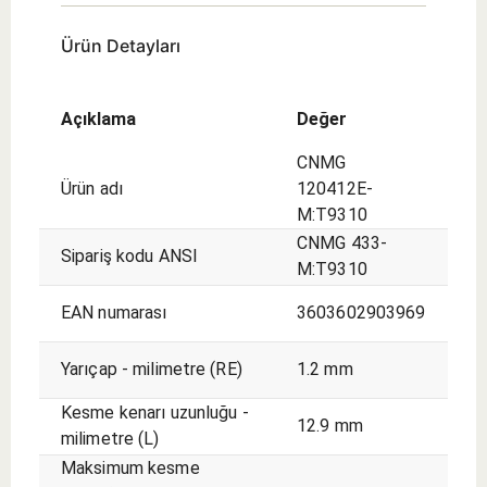
Ürün Detayları
Açıklama
Değer
CNMG
Ürün adı
120412E-
M:T9310
CNMG 433-
Sipariş kodu ANSI
M:T9310
EAN numarası
3603602903969
Yarıçap - milimetre (RE)
1.2 mm
Kesme kenarı uzunluğu -
12.9 mm
milimetre (L)
Maksimum kesme