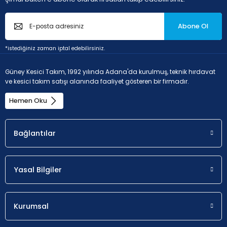
P - Çelik ve dökme çelikler (Alaşım oranı < 10% ve sertlik <
Abone Ol
45HRC)
*istediğiniz zaman iptal edebilirsiniz.
Güney Kesici Takım, 1992 yılında Adana'da kurulmuş, teknik hırdavat
Uygunluk
a
p
ve kesici takım satışı alanında faaliyet gösteren bir firmadır.
İlk seçim.
1.2 - 6 mm
Hemen Oku
Bağlantılar
K - Dökme demir (Dökme demir ve %2'den düşük
karbon alaşımlı)
Yasal Bilgiler
Uygunluk
a
p
Kurumsal
Olası seçim.
1.2 - 6 m