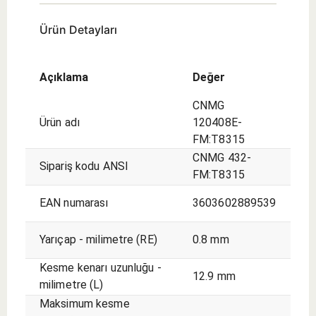
Ürün Detayları
Açıklama
Değer
CNMG
Ürün adı
120408E-
FM:T8315
CNMG 432-
Sipariş kodu ANSI
FM:T8315
EAN numarası
3603602889539
Yarıçap - milimetre (RE)
0.8 mm
Kesme kenarı uzunluğu -
12.9 mm
milimetre (L)
Maksimum kesme