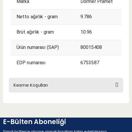
Marka
Dormer Pramet
Netto ağırlık - gram
9.786
Brüt ağırlık - gram
10.96
Ürün numarası (SAP)
80015408
EDP numarası
6753587
Kesme Koşulları
KESME KOŞULLARI
E-Bülten Aboneliği
Şimdi bülten’e abone olarak fırsatları takip edebilirsiniz.