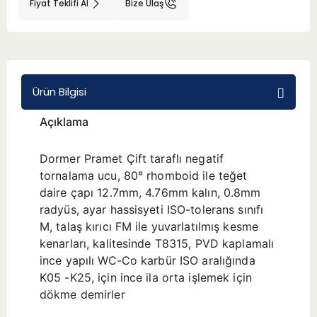
Fiyat Teklifi Al
Bize Ulaş
BMT 65
Adaptörler
Ürün Bilgisi
Aksesuarlar
Açıklama
Dormer Pramet Çift taraflı negatif
tornalama ucu, 80° rhomboid ile teğet
daire çapı 12.7mm, 4.76mm kalın, 0.8mm
radyüs, ayar hassisyeti ISO-tolerans sınıfı
M, talaş kırıcı FM ile yuvarlatılmış kesme
kenarları, kalitesinde T8315, PVD kaplamalı
ince yapılı WC-Co karbür ISO aralığında
K05 -K25, için ince ila orta işlemek için
dökme demirler