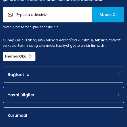
P - Çelik ve dökme çelikler (Alaşım oranı < 10% ve sertlik <
Abone Ol
45HRC)
*istediğiniz zaman iptal edebilirsiniz.
Güney Kesici Takım, 1992 yılında Adana'da kurulmuş, teknik hırdavat
Uygunluk
a
p
ve kesici takım satışı alanında faaliyet gösteren bir firmadır.
Olası seçim.
0.8 - 3
Hemen Oku
Bağlantılar
M - Paslanmaz çelik (korozyona dayanıklı çelikler, krom
oranı > %11
Yasal Bilgiler
Uygunluk
a
p
Kurumsal
Olası seçim.
0.8 - 3 m