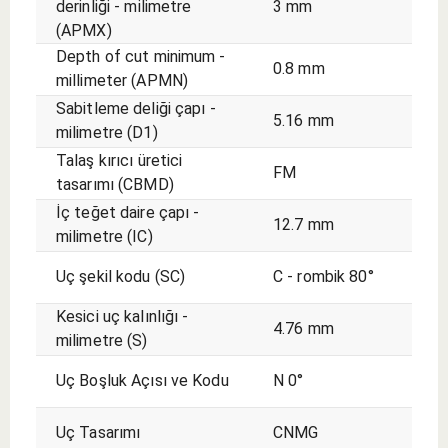
derinliği - milimetre
3 mm
(APMX)
Depth of cut minimum -
0.8 mm
millimeter (APMN)
Sabitleme deliği çapı -
5.16 mm
milimetre (D1)
Talaş kırıcı üretici
FM
tasarımı (CBMD)
İç teğet daire çapı -
12.7 mm
milimetre (IC)
Uç şekil kodu (SC)
C - rombik 80°
Kesici uç kalınlığı -
4.76 mm
milimetre (S)
Uç Boşluk Açısı ve Kodu
N 0°
Uç Tasarımı
CNMG